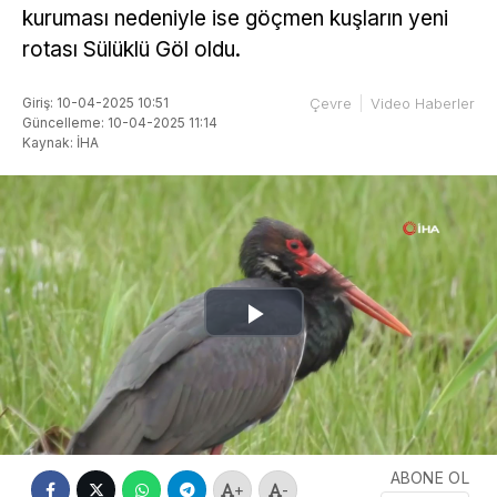
kuruması nedeniyle ise göçmen kuşların yeni
rotası Sülüklü Göl oldu.
Giriş: 10-04-2025 10:51
Çevre
Video Haberler
Güncelleme: 10-04-2025 11:14
Kaynak: İHA
Play
Video
ABONE OL
+
-