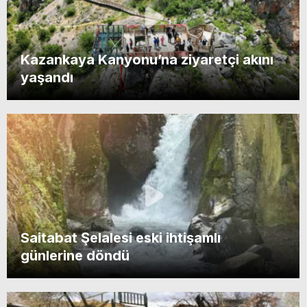
Kazankaya Kanyonu’na ziyaretçi akını
yaşandı
Saitabat Şelalesi eski ihtişamlı
günlerine döndü