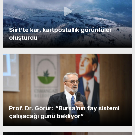
Siirt’te kar, kartpostallık görüntüler
oluşturdu
Prof. Dr. Görür: “Bursa’nın fay sistemi
çalışacağı günü bekliyor”