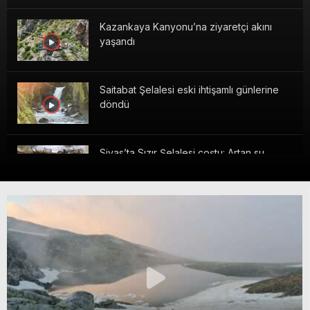
Kazankaya Kanyonu’na ziyaretçi akını
yaşandı
Saitabat Şelalesi eski ihtişamlı günlerine
döndü
Sivas’ta Sızır Şelalesi coştu: Artan su
seviyesi köprüyü yıktı
Topuk Yaylası beyaza büründü
Üç ilin kesişim noktasında manzarasıyla