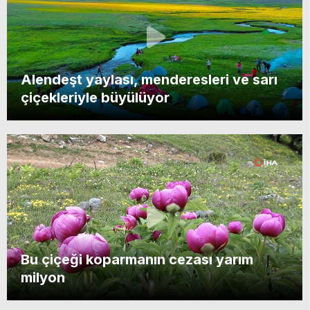
Alendeşt yaylası, menderesleri ve sarı
çiçekleriyle büyülüyor
Bu çiçeği koparmanın cezası yarım
milyon