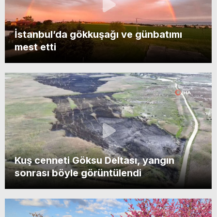
İstanbul’da gökkuşağı ve günbatımı
mest etti
Kuş cenneti Göksu Deltası, yangın
sonrası böyle görüntülendi