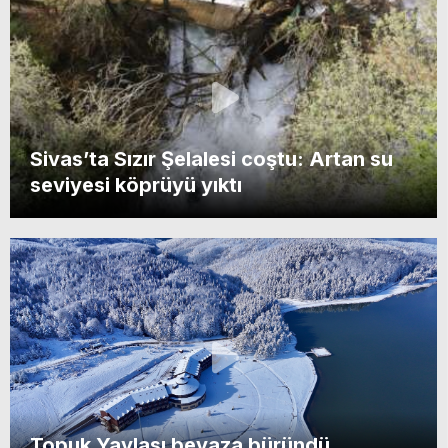
Sivas’ta Sızır Şelalesi coştu: Artan su
seviyesi köprüyü yıktı
Topuk Yaylası beyaza büründü