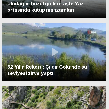
mest eden zirve
Uludağ’ın buzul gölleri taştı: Yaz
ortasında kutup manzaraları
Bursa’da gizli hazine: Sansarak Kanyonu
doğa tutkunlarını bekliyor
Tabiat harikası Gökpınar Gölü, turkuaz
32 Yılın Rekoru: Çıldır Gölü’nde su
tonu ile herkesi hayran bırakıyor
seviyesi zirve yaptı
Alendeşt yaylası, menderesleri ve sarı
çiçekleriyle büyülüyor