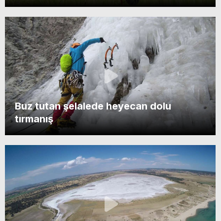
Buz tutan şelalede heyecan dolu
tırmanış