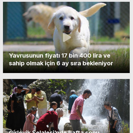
Yavrusunun fiyatı 17 bin 400 lira ve
sahip olmak için 6 ay sıra bekleniyor
Girlevik Şelalesi’nde hafta sonu