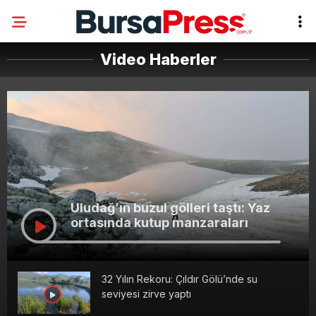
Video Haberler
Uludağ’ın buzul gölleri taştı: Yaz
ortasında kutup manzaraları
32 Yılın Rekoru: Çıldır Gölü’nde su
seviyesi zirve yaptı