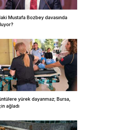
daki Mustafa Bozbey davasında
luyor?
üntülere yürek dayanmaz; Bursa,
çin ağladı