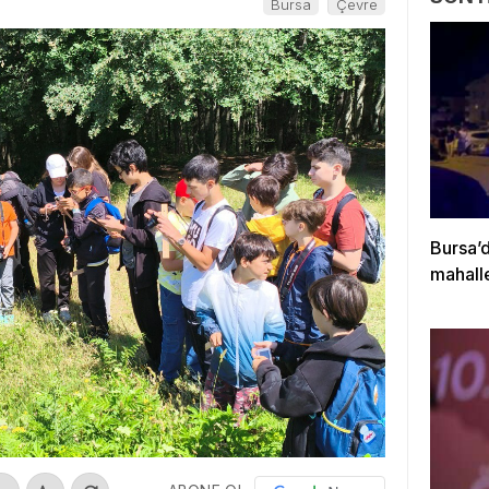
Bursa
Çevre
Bursa’d
mahalle