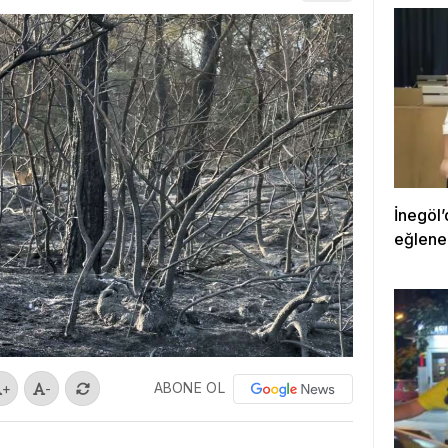
İnegöl’
eğlene
ABONE OL
+
-