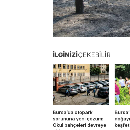
İLGİNİZİ
ÇEKEBİLİR
Bursa’da otopark
Bursa’
sorununa yeni çözüm:
doğayı 
Okul bahçeleri devreye
keşfett