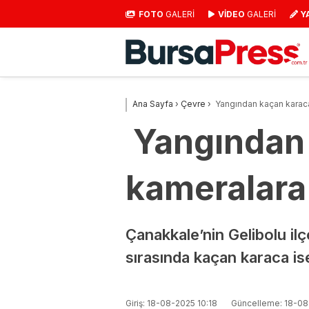
FOTO
GALERİ
VİDEO
GALERİ
Y
Ana Sayfa
›
Çevre
›
Yangından kaçan karaca
Yangından 
kameralara
Çanakkale’nin Gelibolu il
sırasında kaçan karaca is
Giriş: 18-08-2025 10:18
Güncelleme: 18-08