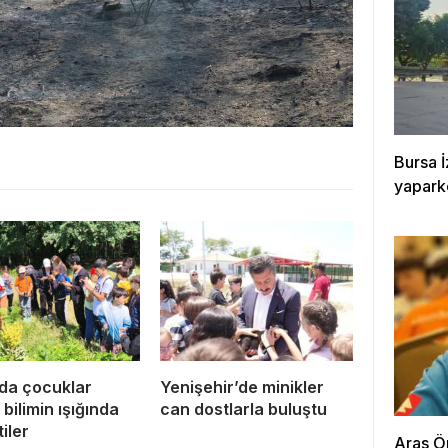
Bursa İ
yapark
da çocuklar
Yenişehir’de minikler
bilimin ışığında
can dostlarla buluştu
iler
Aras Ö