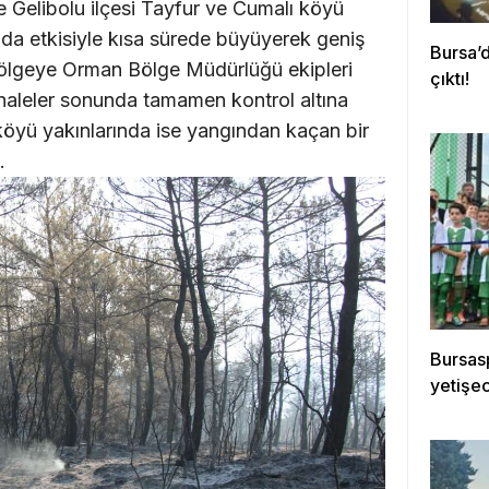
 Gelibolu ilçesi Tayfur ve Cumalı köyü
n da etkisiyle kısa sürede büyüyerek geniş
Bursa’d
 bölgeye Orman Bölge Müdürlüğü ekipleri
çıktı!
haleler sonunda tamamen kontrol altına
e köyü yakınlarında ise yangından kaçan bir
.
Bursasp
yetişe