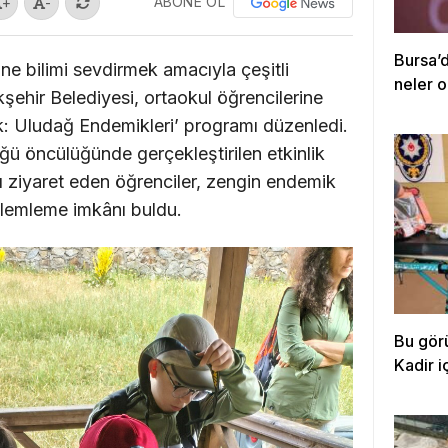
ABONE OL
+
-
Bursa’
e bilimi sevdirmek amacıyla çeşitli
neler o
kşehir Belediyesi, ortaokul öğrencilerine
ik: Uludağ Endemikleri’ programı düzenledi.
ğü öncülüğünde gerçekleştirilen etkinlik
ı ziyaret eden öğrenciler, zengin endemik
zlemleme imkânı buldu.
Bu gör
Kadir i