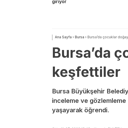
giriyor
Ana Sayfa
›
Bursa
›
Bursa’da çocuklar doğayı 
Bursa’da ço
keşfettiler
Bursa Büyükşehir Belediy
inceleme ve gözlemleme fı
yaşayarak öğrendi.