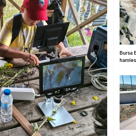
Bursa B
hamles