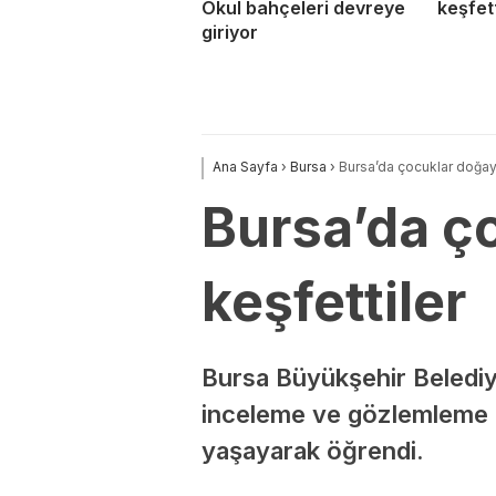
Okul bahçeleri devreye
keşfett
giriyor
Ana Sayfa
›
Bursa
›
Bursa’da çocuklar doğayı 
Bursa’da ço
keşfettiler
Bursa Büyükşehir Belediy
inceleme ve gözlemleme fı
yaşayarak öğrendi.