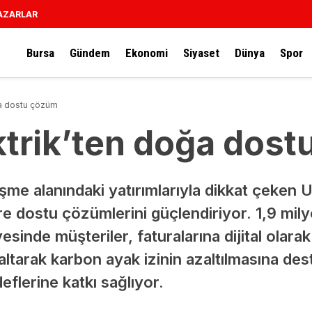
AZARLAR
Bursa
Gündem
Ekonomi
Siyaset
Dünya
Spor
ğa dostu çözüm
ktrik’ten doğa dos
eşme alanındaki yatırımlarıyla dikkat çeken U
e dostu çözümlerini güçlendiriyor. 1,9 mil
esinde müşteriler, faturalarına dijital olara
zaltarak karbon ayak izinin azaltılmasına de
eflerine katkı sağlıyor.