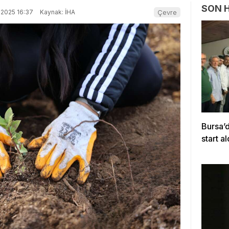
SON 
-2025 16:37
Kaynak: İHA
Çevre
Bursa’
start al