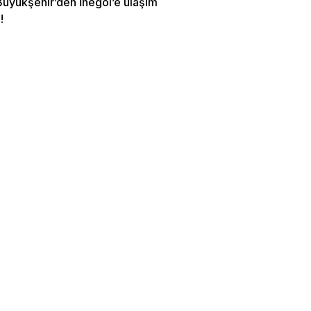
Büyükşehir’den İnegöl’e ulaşım
!