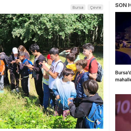
SON 
Bursa
Çevre
Bursa’d
mahalle