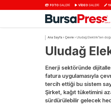
FOTO
GALERİ
VİDEO
GALERİ
Y
Ana Sayfa
›
Çevre
›
Uludağ Elektrik’ten do
Uludağ Ele
Enerji sektöründe dijitall
fatura uygulamasıyla çevr
tercih ettiği bu sistem say
Şirket, kağıt tüketimini a
sürdürülebilir gelecek hed