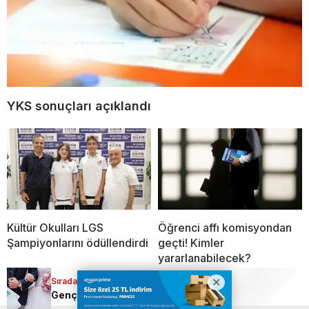
YKS sonuçları açıklandı
Kültür Okulları LGS
Öğrenci affı komisyondan
Şampiyonlarını ödüllendirdi
geçti! Kimler
yararlanabilecek?
Sıradaki Haber
Genç çiftlere 250 bin TL faizsiz destek