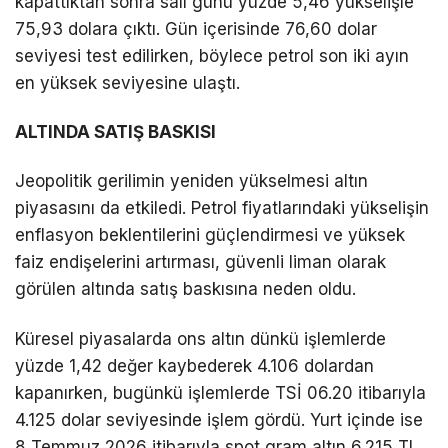
kapattıktan sonra salı günü yüzde 5,46 yükselişle
75,93 dolara çıktı. Gün içerisinde 76,60 dolar
seviyesi test edilirken, böylece petrol son iki ayın
en yüksek seviyesine ulaştı.
ALTINDA SATIŞ BASKISI
Jeopolitik gerilimin yeniden yükselmesi altın
piyasasını da etkiledi. Petrol fiyatlarındaki yükselişin
enflasyon beklentilerini güçlendirmesi ve yüksek
faiz endişelerini artırması, güvenli liman olarak
görülen altında satış baskısına neden oldu.
Küresel piyasalarda ons altın dünkü işlemlerde
yüzde 1,42 değer kaybederek 4.106 dolardan
kapanırken, bugünkü işlemlerde TSİ 06.20 itibarıyla
4.125 dolar seviyesinde işlem gördü. Yurt içinde ise
8 Temmuz 2026 itibarıyla spot gram altın 6.215 TL