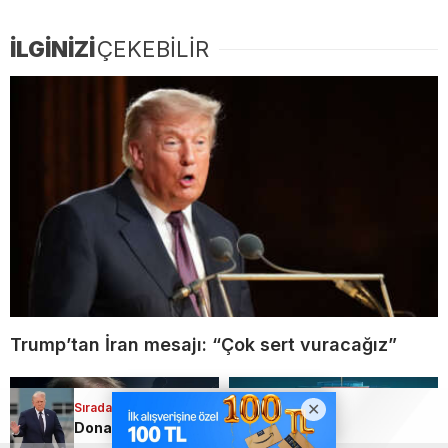
İLGİNİZİ
ÇEKEBİLİR
Trump’tan İran mesajı: “Çok sert vuracağız”
Sıradaki Haber
Donald Trump’tan İran’a sert mesaj: “Başka seçeneğiniz yok”