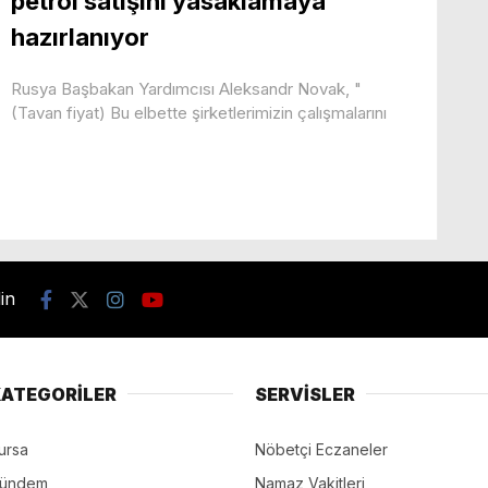
petrol satışını yasaklamaya
hazırlanıyor
Rusya Başbakan Yardımcısı Aleksandr Novak, "
(Tavan fiyat) Bu elbette şirketlerimizin çalışmalarını
din
ATEGORİLER
SERVİSLER
ursa
Nöbetçi Eczaneler
ündem
Namaz Vakitleri