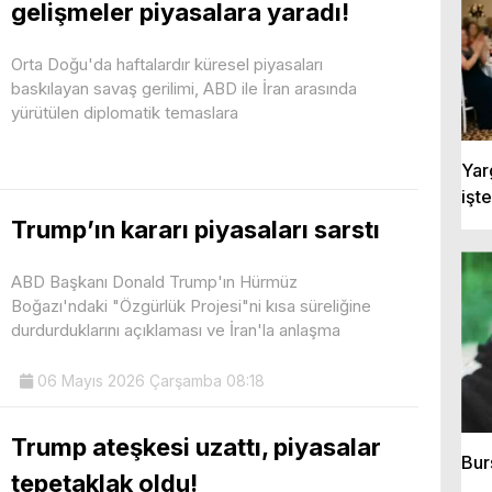
gelişmeler piyasalara yaradı!
Orta Doğu'da haftalardır küresel piyasaları
baskılayan savaş gerilimi, ABD ile İran arasında
yürütülen diplomatik temaslara
Yarg
işt
Trump’ın kararı piyasaları sarstı
ABD Başkanı Donald Trump'ın Hürmüz
Boğazı'ndaki "Özgürlük Projesi"ni kısa süreliğine
durdurduklarını açıklaması ve İran'la anlaşma
06 Mayıs 2026 Çarşamba 08:18
Trump ateşkesi uzattı, piyasalar
Bur
tepetaklak oldu!