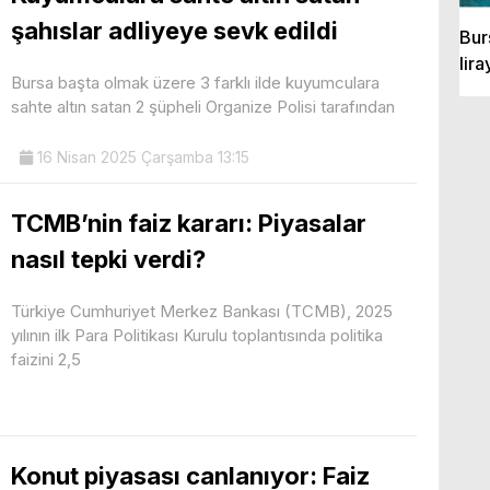
şahıslar adliyeye sevk edildi
Bur
lira
Bursa başta olmak üzere 3 farklı ilde kuyumculara
sahte altın satan 2 şüpheli Organize Polisi tarafından
16 Nisan 2025 Çarşamba 13:15
TCMB’nin faiz kararı: Piyasalar
nasıl tepki verdi?
Türkiye Cumhuriyet Merkez Bankası (TCMB), 2025
yılının ilk Para Politikası Kurulu toplantısında politika
faizini 2,5
Konut piyasası canlanıyor: Faiz