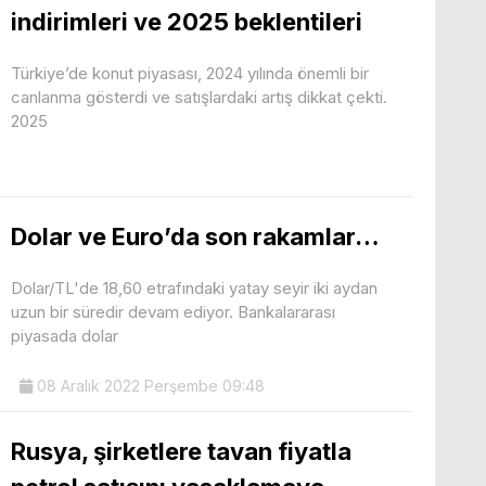
indirimleri ve 2025 beklentileri
Türkiye’de konut piyasası, 2024 yılında önemli bir
canlanma gösterdi ve satışlardaki artış dikkat çekti.
2025
Dolar ve Euro’da son rakamlar…
Dolar/TL'de 18,60 etrafındaki yatay seyir iki aydan
uzun bir süredir devam ediyor. Bankalararası
piyasada dolar
08 Aralık 2022 Perşembe 09:48
Rusya, şirketlere tavan fiyatla