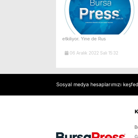
etkiliyor. Yine de Rus
06 Aralık 2022 Salı 15:32
Sosyal medya hesaplarımızı keşfe
K
B
G