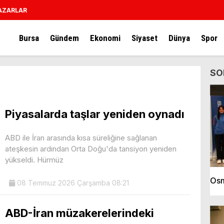
AZARLAR
Bursa
Gündem
Ekonomi
Siyaset
Dünya
Spor
SO
Piyasalarda taşlar yeniden oynadı
ABD ile İran arasında kısa süreliğine sağlanan
ateşkesin ardından Orta Doğu'da tansiyon yeniden
yükseldi. Hürmüz
Osm
08 Temmuz 2026 Çarşamba 08:21
ABD-İran müzakerelerindeki