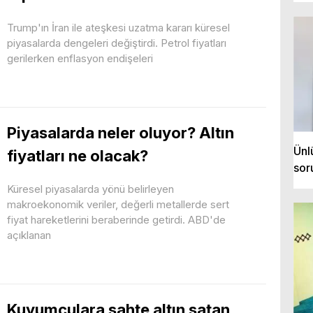
Trump'ın İran ile ateşkesi uzatma kararı küresel
piyasalarda dengeleri değiştirdi. Petrol fiyatları
gerilerken enflasyon endişeleri
Piyasalarda neler oluyor? Altın
Ünl
fiyatları ne olacak?
sor
Küresel piyasalarda yönü belirleyen
makroekonomik veriler, değerli metallerde sert
fiyat hareketlerini beraberinde getirdi. ABD'de
açıklanan
Kuyumculara sahte altın satan