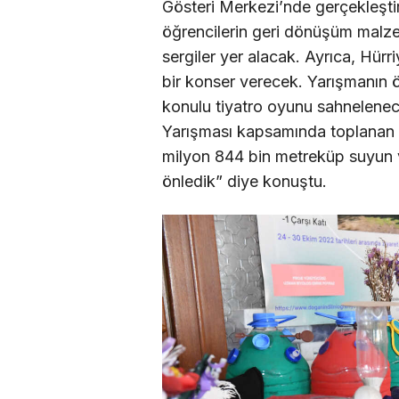
Gösteri Merkezi’nde gerçekleştir
öğrencilerin geri dönüşüm malzem
sergiler yer alacak. Ayrıca, Hürr
bir konser verecek. Yarışmanın ö
konulu tiyatro oyunu sahnelenec
Yarışması kapsamında toplanan a
milyon 844 bin metreküp suyun v
önledik” diye konuştu.