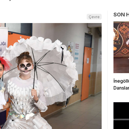
SON 
Çevre
İnegöll
Danslar