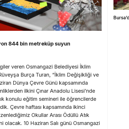
Bursa’d
lyon 844 bin metreküp suyun
giler veren Osmangazi Belediyesi İklim
 Rüveyşa Burça Turan, “İklim Değişikliği ve
Haziran Dünya Çevre Günü kapsamında
inliklerden ilkini Çınar Anadolu Lisesi’nde
tık konulu eğitim semineri ile öğrencilerde
edik. Çevre haftası kapsamında ikinci
üzenlediğimiz Okullar Arası Ödüllü Atık
ni olacak. 10 Haziran Salı günü Osmangazi