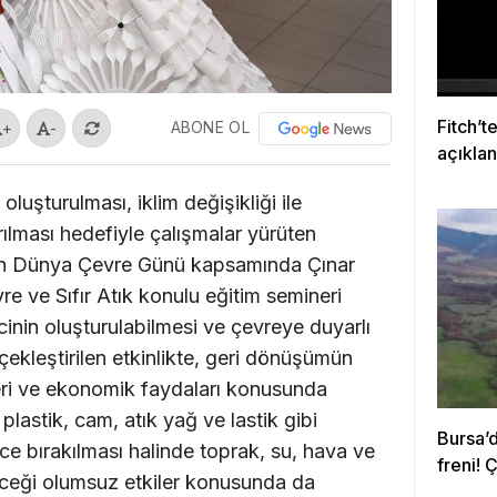
Fitch’t
ABONE OL
+
-
açıkla
oluşturulması, iklim değişikliği ile
rılması hedefiyle çalışmalar yürüten
an Dünya Çevre Günü kapsamında Çınar
re ve Sıfır Atık konulu eğitim semineri
cinin oluşturulabilmesi ve çevreye duyarlı
erçekleştirilen etkinlikte, geri dönüşümün
leri ve ekonomik faydaları konusunda
, plastik, cam, atık yağ ve lastik gibi
Bursa’
e bırakılması halinde toprak, su, hava ve
freni! 
eceği olumsuz etkiler konusunda da