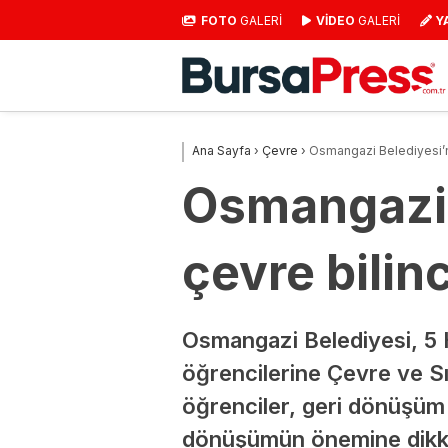
FOTO
GALERİ
VİDEO
GALERİ
Y
Ana Sayfa
›
Çevre
›
Osmangazi Belediyesi’n
Osmangazi 
çevre bilin
Osmangazi Belediyesi, 5
öğrencilerine Çevre ve Sı
öğrenciler, geri dönüşüm m
dönüşümün önemine dikka