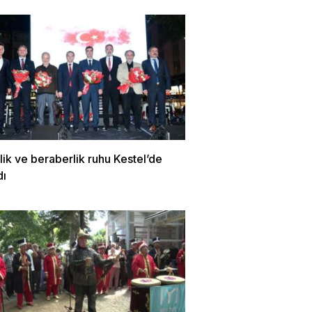
irlik ve beraberlik ruhu Kestel’de
dı