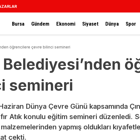
AZARLAR
Bursa
Gündem
Ekonomi
Siyaset
Dünya
Spor
den öğrencilere çevre bilinci semineri
Belediyesi’nden öğ
ci semineri
 Haziran Dünya Çevre Günü kapsamında Çın
fır Atık konulu eğitim semineri düzenledi. 
alzemelerinden yapmış oldukları kıyafetler v
t çekti.