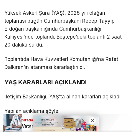
Yüksek Askeri Şura (YAŞ), 2026 yılı olağan
toplantısı bugün Cumhurbaşkanı Recep Tayyip
Erdoğan başkanlığında Cumhurbaşkanlığı
Külliyesi’nde toplandı. Beştepe’deki toplantı 2 saat
20 dakika sürdü.
Toplantıda Hava Kuvvetleri Komutanlığı’na Rafet
Dalkıran’ın atanması kararlaştırıldı.
YAŞ KARARLARI AÇIKLANDI
İletişim Başkanlığı, YAŞ’ta alınan kararları açıkladı.
Yapılan açıklama şöyle:
Sıradaki Haber
1. 04 Ağustos 2026 tarihinde Cumhurbaşkanlığı
Vatandaşları yakından ilgilendiren haber: Artık hastaneye gitmeye gerek yok