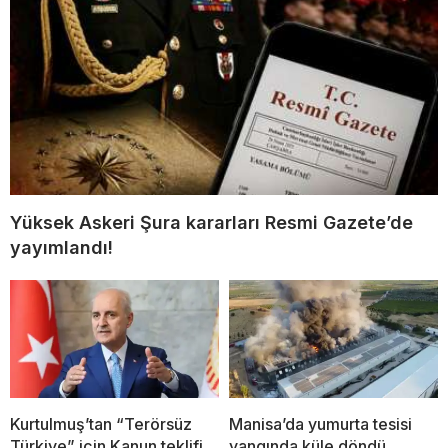
Yüksek Askeri Şura kararları Resmi Gazete’de
yayımlandı!
Kurtulmuş’tan “Terörsüz
Manisa’da yumurta tesisi
Türkiye” için Kanun teklifi
yangında küle döndü