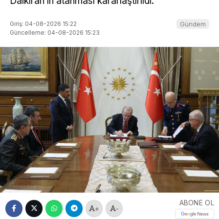
Dalkıran’ın atanması kararlaştırıldı.
Giriş: 04-08-2026 15:22
Gündem
Güncelleme: 04-08-2026 15:23
ABONE OL
+
-