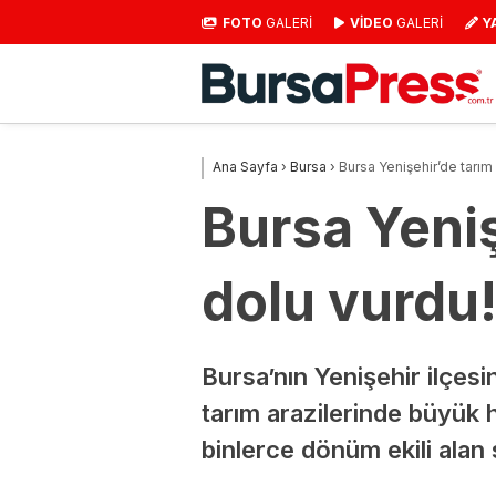
FOTO
GALERİ
VİDEO
GALERİ
Y
Ana Sayfa
›
Bursa
›
Bursa Yenişehir’de tarım 
Bursa Yeniş
dolu vurdu
Bursa’nın Yenişehir ilçesi
tarım arazilerinde büyük h
binlerce dönüm ekili alan s