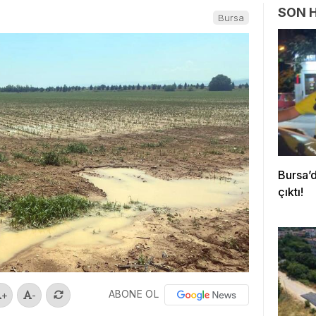
SON 
Bursa
Bursa’d
çıktı!
ABONE OL
+
-