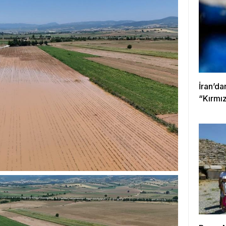
İran’d
“Kırmız