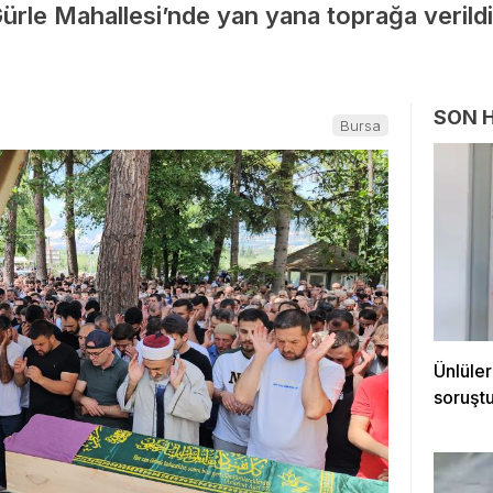
Gürle Mahallesi’nde yan yana toprağa veril
SON 
Bursa
Ünlüler
soruştu