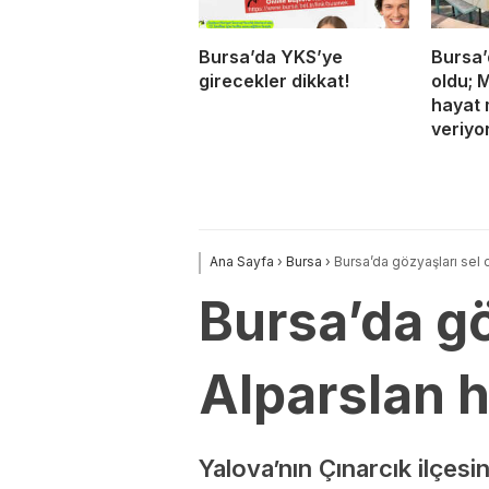
Bursa’da YKS’ye
Bursa’
girecekler dikkat!
oldu; 
hayat 
veriyo
Ana Sayfa
›
Bursa
›
Bursa’da gözyaşları sel 
Bursa’da gö
Alparslan 
Yalova’nın Çınarcık ilçes