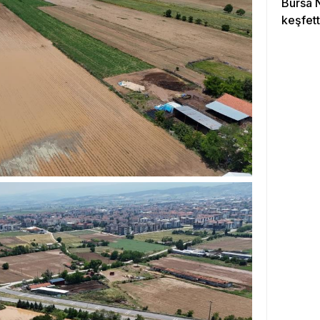
Bursa N
keşfett