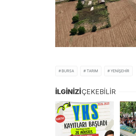
BURSA
TARIM
YENIŞEHIR
İLGİNİZİ
ÇEKEBİLİR