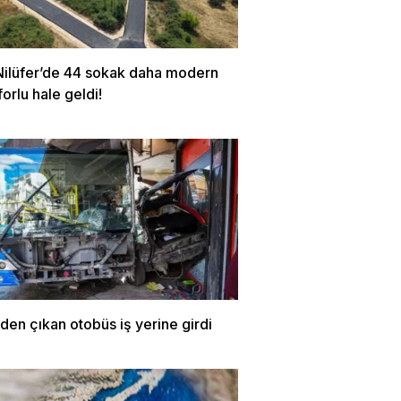
Nilüfer’de 44 sokak daha modern
orlu hale geldi!
den çıkan otobüs iş yerine girdi