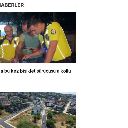
HABERLER
a bu kez bisiklet sürücüsü alkollü