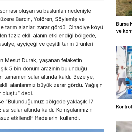
ş sonrası oluşan su baskınları nedeniyle
üzere Barcın, Yolören, Söylemiş ve
Bursa 
de tarım alanları zarar gördü. Cihadiye köyü
ve konf
n fazla ekili alanın etkilendiği bölgede,
sulye, ayçiçeği ve çeşitli tarım ürünleri
en Mesut Durak, yaşanan felaketin
aşık 5 bin dönüm arazinin bulunduğu
 tamamen sular altında kaldı. Bezelye,
 ekili alanlarımız büyük zarar gördü. Yağışın
r oluştu” dedi.
 ise “Bulunduğumuz bölgede yaklaşık 17
Kontrol
ası sular altında kaldı. Komşularımızın
suz etkilendi” ifadelerini kullandı.