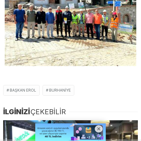
BAŞKAN EROL
BURHANIYE
İLGİNİZİ
ÇEKEBİLİR