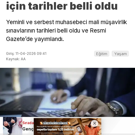
için tarihler belli oldu
Yeminli ve serbest muhasebeci mali müşavirlik
sınavlarının tarihleri belli oldu ve Resmi
Gazete’de yayımlandı.
Giriş: 11-04-2026 09:41
Eğitim
Yaşam
Kaynak: AA
Sıradaki Haber
Sıradaki Haber
En sinirli ülkeler belli oldu: Türkiye zirveye oynuyor!
Genç çiftlere 250 bin TL faizsiz destek