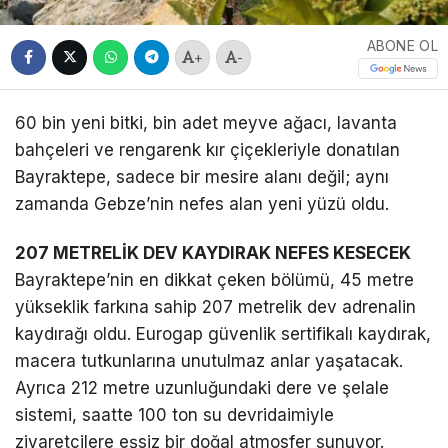
ABONE OL
+
-
60 bin yeni bitki, bin adet meyve ağacı, lavanta
bahçeleri ve rengarenk kır çiçekleriyle donatılan
Bayraktepe, sadece bir mesire alanı değil; aynı
zamanda Gebze’nin nefes alan yeni yüzü oldu.
207 METRELİK DEV KAYDIRAK NEFES KESECEK
Bayraktepe’nin en dikkat çeken bölümü, 45 metre
yükseklik farkına sahip 207 metrelik dev adrenalin
kaydırağı oldu. Eurogap güvenlik sertifikalı kaydırak,
macera tutkunlarına unutulmaz anlar yaşatacak.
Ayrıca 212 metre uzunluğundaki dere ve şelale
sistemi, saatte 100 ton su devridaimiyle
ziyaretçilere eşsiz bir doğal atmosfer sunuyor.