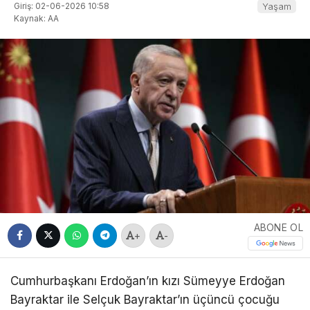
Giriş: 02-06-2026 10:58
Yaşam
Kaynak: AA
ABONE OL
+
-
Cumhurbaşkanı Erdoğan’ın kızı Sümeyye Erdoğan
Bayraktar ile Selçuk Bayraktar’ın üçüncü çocuğu