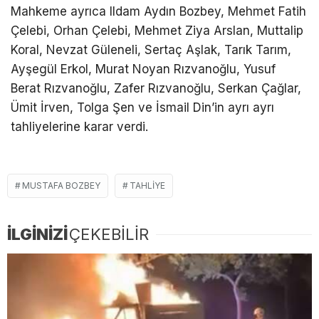
Mahkeme ayrıca Ildam Aydın Bozbey, Mehmet Fatih
Çelebi, Orhan Çelebi, Mehmet Ziya Arslan, Muttalip
Koral, Nevzat Güleneli, Sertaç Aşlak, Tarık Tarım,
Ayşegül Erkol, Murat Noyan Rızvanoğlu, Yusuf
Berat Rızvanoğlu, Zafer Rızvanoğlu, Serkan Çağlar,
Ümit İrven, Tolga Şen ve İsmail Din’in ayrı ayrı
tahliyelerine karar verdi.
MUSTAFA BOZBEY
TAHLIYE
İLGİNİZİ
ÇEKEBİLİR