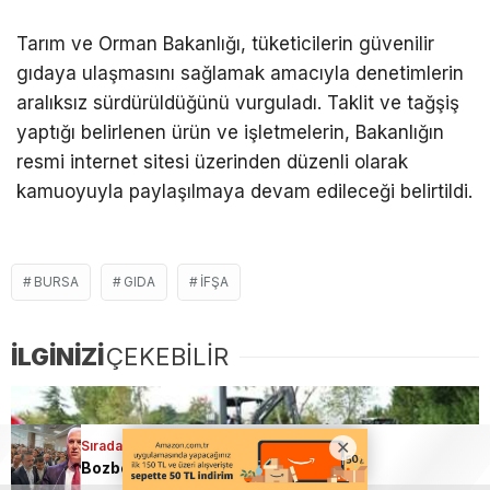
Tarım ve Orman Bakanlığı, tüketicilerin güvenilir
gıdaya ulaşmasını sağlamak amacıyla denetimlerin
aralıksız sürdürüldüğünü vurguladı. Taklit ve tağşiş
yaptığı belirlenen ürün ve işletmelerin, Bakanlığın
resmi internet sitesi üzerinden düzenli olarak
kamuoyuyla paylaşılmaya devam edileceği belirtildi.
BURSA
GIDA
IFŞA
İLGİNİZİ
ÇEKEBİLİR
Sıradaki Haber
Sıradaki Haber
Bursa’da çocuklar doğayı bilimin ışığında keşfettiler
Bozbey davasında ara karar açıklandı! Kimlere tahliye çıktı?