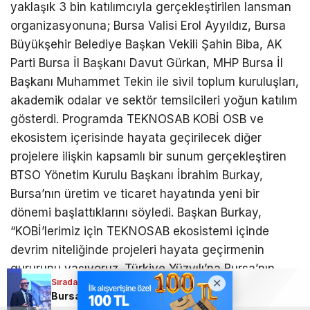
yaklaşık 3 bin katılımcıyla gerçekleştirilen lansman
organizasyonuna; Bursa Valisi Erol Ayyıldız, Bursa
Büyükşehir Belediye Başkan Vekili Şahin Biba, AK
Parti Bursa İl Başkanı Davut Gürkan, MHP Bursa İl
Başkanı Muhammet Tekin ile sivil toplum kuruluşları,
akademik odalar ve sektör temsilcileri yoğun katılım
gösterdi. Programda TEKNOSAB KOBİ OSB ve
ekosistem içerisinde hayata geçirilecek diğer
projelere ilişkin kapsamlı bir sunum gerçekleştiren
BTSO Yönetim Kurulu Başkanı İbrahim Burkay,
Bursa’nın üretim ve ticaret hayatında yeni bir
dönemi başlattıklarını söyledi. Başkan Burkay,
“KOBİ’lerimiz için TEKNOSAB ekosistemi içinde
devrim niteliğinde projeleri hayata geçirmenin
gururunu yaşıyoruz. Türkiye Yüzyılı’na Bursa’nın
Sıradaki Haber
güçlü imzasını atacak dev bir dönüşüm hamlesini
Bursa’da tarihi hamle: TEKNOSAB KOBİ OSB ile yeni sanayi dönemi başladı
başlattık. KOBİ’lerimize, Bursamıza ve ülkemize