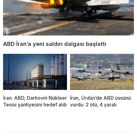
ABD İran’a yeni saldırı dalgası başlattı
İran: ABD, Darhovin Nükleer
İran, Ürdün’de ABD üssünü
Tesisi şantiyesini hedef aldı
vurdu: 2 ölü, 4 yaralı