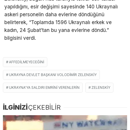
yapıldığını, esir değişimi sayesinde 140 Ukraynalı
askeri personelin daha evlerine döndüğünü
belirterek, “Toplamda 1596 Ukraynalı erkek ve
kadın, 24 Şubat’tan bu yana evlerine döndü.”
bilgisini verdi.
AFFEDILMEYECEĞINI
UKRAYNA DEVLET BAŞKANI VOLODIMIR ZELENSKIY
UKRAYNA'YA SALDIRI EMRINI VERENLERIN
ZELENSKIY
İLGİNİZİ
ÇEKEBİLİR