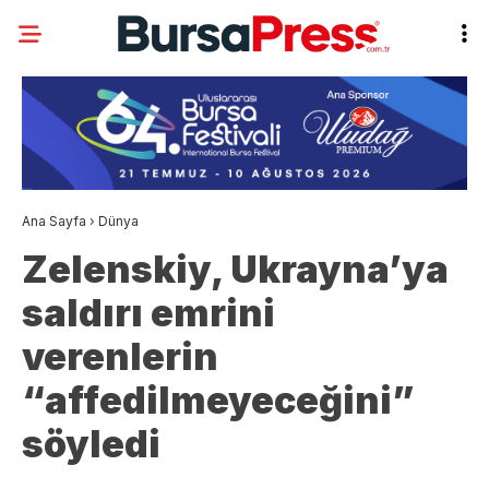
Ana Sayfa
›
Dünya
Zelenskiy, Ukrayna’ya
saldırı emrini
verenlerin
“affedilmeyeceğini”
söyledi