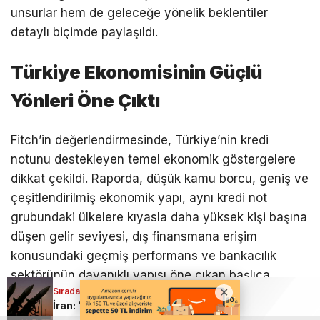
unsurlar hem de geleceğe yönelik beklentiler
detaylı biçimde paylaşıldı.
Türkiye Ekonomisinin Güçlü
Yönleri Öne Çıktı
Fitch’in değerlendirmesinde, Türkiye’nin kredi
notunu destekleyen temel ekonomik göstergelere
dikkat çekildi. Raporda, düşük kamu borcu, geniş ve
çeşitlendirilmiş ekonomik yapı, aynı kredi not
grubundaki ülkelere kıyasla daha yüksek kişi başına
düşen gelir seviyesi, dış finansmana erişim
konusundaki geçmiş performans ve bankacılık
sektörünün dayanıklı yapısı öne çıkan başlıca
Sıradaki Haber
Sıradaki Haber
unsurlar arasında gösterildi.
İran: ABD, Darhovin Nükleer Tesisi şantiyesini hedef aldı
İran: “Silahlı kuvvetlerimiz her senaryoya hazır”