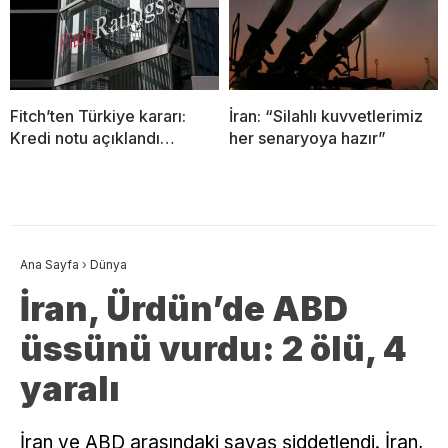
Fitch’ten Türkiye kararı:
İran: “Silahlı kuvvetlerimiz
Kredi notu açıklandı…
her senaryoya hazır”
Ana Sayfa
›
Dünya
İran, Ürdün’de ABD
üssünü vurdu: 2 ölü, 4
yaralı
İran ve ABD arasındaki savaş şiddetlendi. İran,