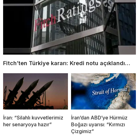
Fitch’ten Türkiye kararı: Kredi notu açıklandı…
İran: “Silahlı kuvvetlerimiz
İran’dan ABD’ye Hürmüz
her senaryoya hazır”
Boğazı uyarısı: “Kırmızı
Çizgimiz”