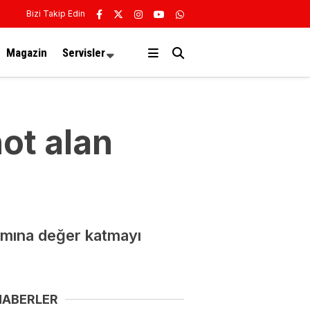
Bizi Takip Edin
Magazin
Servisler
not alan
şamına değer katmayı
HABERLER