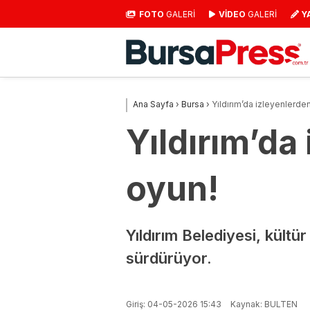
FOTO
GALERİ
VİDEO
GALERİ
Y
Ana Sayfa
›
Bursa
›
Yıldırım’da izleyenlerde
Yıldırım’da
oyun!
Yıldırım Belediyesi, kült
sürdürüyor.
Giriş: 04-05-2026 15:43
Kaynak: BULTEN