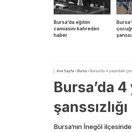
Bursa’da eğitim
Bursa’
camiasını kahreden
çocuğ
haber
şanssız
Ana Sayfa
›
Bursa
›
Bursa’da 4 yaşındaki ço
Bursa’da 4
şanssızlığı
Bursa’nın İnegöl ilçesind