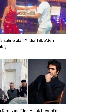
a sahne alan Yıldız Tilbe’den
ıkış!
 Kırmızıgül’den Haluk Levent’e;