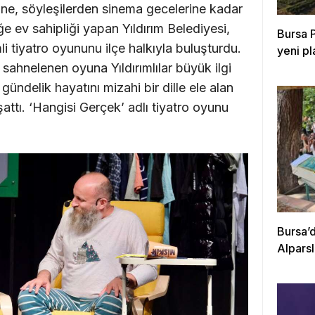
ine, söyleşilerden sinema gecelerine kadar
e ev sahipliği yapan Yıldırım Belediyesi,
Bursa P
i tiyatro oyununu ilçe halkıyla buluşturdu.
yeni p
ahnelenen oyuna Yıldırımlılar büyük ilgi
gündelik hayatını mizahi bir dille ele alan
aşattı. ‘Hangisi Gerçek’ adlı tiyatro oyunu
Bursa’d
Alpars