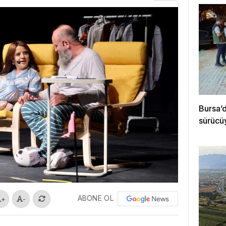
Bursa’d
sürücü
ABONE OL
+
-