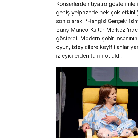
Konserlerden tiyatro gösterimler
geniş yelpazede pek çok etkinliğ
son olarak ‘Hangisi Gerçek’ isiml
Barış Manço Kültür Merkezi’nde s
gösterdi. Modern şehir insanının 
oyun, izleyicilere keyifli anlar y
izleyicilerden tam not aldı.