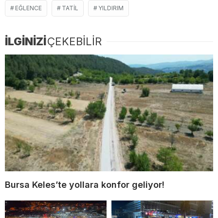
EĞLENCE
TATIL
YILDIRIM
İLGİNİZİ
ÇEKEBİLİR
Bursa Keles’te yollara konfor geliyor!