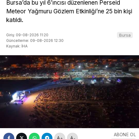
Bursa’da bu yıl 6’ıncısı düzenlenen Perseid
Meteor Yağmuru Gözlem Etkinliği’ne 25 bin kişi
katıldı.
Giriş: 09-08-2026 11:20
Bursa
Güncelleme: 09-08-2026 12:30
Kaynak: İHA
ABONE OL
+
-