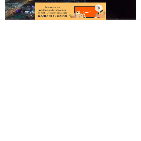
BURSA
METEOR
İLGİNİZİ
ÇEKEBİLİR