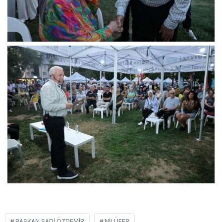
BAŞKAN ŞADI ÖZDEMIR
NILÜFER