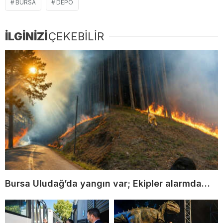
BURSA
DEPO
İLGİNİZİ
ÇEKEBİLİR
Bursa Uludağ’da yangın var; Ekipler alarmda…