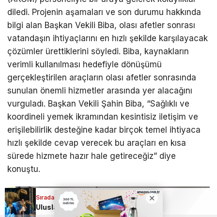
diledi. Projenin aşamaları ve son durumu hakkında
bilgi alan Başkan Vekili Biba, olası afetler sonrası
vatandaşın ihtiyaçlarını en hızlı şekilde karşılayacak
çözümler ürettiklerini söyledi. Biba, kaynakların
verimli kullanılması hedefiyle dönüşümü
gerçekleştirilen araçların olası afetler sonrasında
sunulan önemli hizmetler arasında yer alacağını
vurguladı. Başkan Vekili Şahin Biba, “Sağlıklı ve
koordineli yemek ikramından kesintisiz iletişim ve
erişilebilirlik desteğine kadar birçok temel ihtiyaca
hızlı şekilde cevap verecek bu araçları en kısa
sürede hizmete hazır hale getireceğiz” diye
konuştu.
Sıradaki Haber
Sıradaki Haber
Bursa Büyükşehir’den olası afetlere hazırlık; Şahin Biba, araçları inceledi
Uluslararası Bursa Festivali’nde bu kez çocuklar eğlendi!