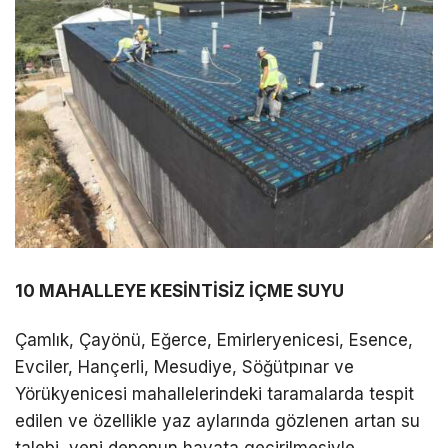
10 MAHALLEYE KESİNTİSİZ İÇME SUYU
Çamlık, Çayönü, Eğerce, Emirleryenicesi, Esence,
Evciler, Hançerli, Mesudiye, Söğütpınar ve
Yörükyenicesi mahallelerindeki taramalarda tespit
edilen ve özellikle yaz aylarında gözlenen artan su
talebi, yeni deponun hayata geçirilmesiyle