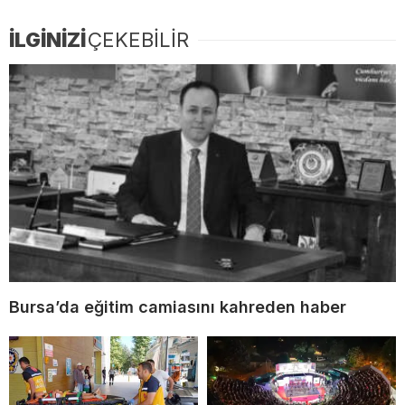
İLGİNİZİ
ÇEKEBİLİR
Bursa’da eğitim camiasını kahreden haber