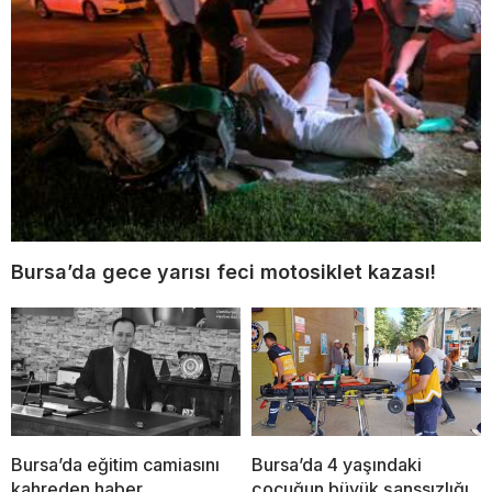
Bursa’da gece yarısı feci motosiklet kazası!
Bursa’da eğitim camiasını
Bursa’da 4 yaşındaki
kahreden haber
çocuğun büyük şanssızlığı