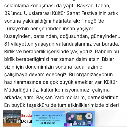
selamlama konuşması da yaptı. Başkan Taban,
39’uncu Uluslararası Kültür Sanat Festivalinin artık
sonuna yaklaşıldığını hatırlatarak; “İnegöl’de
Türkiye’nin her şehrinden insan yaşıyor.
Kuzeyinden, batısından, doğusundan, güneyinden…
81 vilayetten yaşayan vatandaşlarımız var burada.
Birlik ve beraberlik içerisinde yaşıyoruz. Rabbim bu
birlik beraberliğimizi her zaman daim etsin. Bizler
sizin için dönemimizin sonuna kadar azimle
çalışmaya devam edeceğiz. Bu organizasyonun
hazırlanmasında da çok büyük emekler var. Kültür
Müdürlüğümüz, kültür komisyonumuz, çalışma
arkadaşlarım, Başkan Yardımcılarım, derneklerimiz…
En büyük teşekkürü de tüm etkinliklerimizde bizleri
yalnız bırakmayan sizlere ediyorum” dedi.
Sıradaki Haber
Sıradaki Haber
Sıradaki Haber
Doruk Sağlık Grubu’nun gurur günü
Bursa’nın kayıp ezgileri 15 Temmuz destanıyla yankılandı
Bursa’da 4 yaşındaki çocuğun büyük şanssızlığı