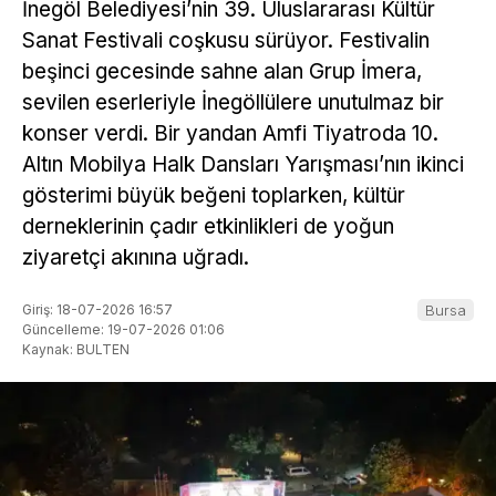
İnegöl Belediyesi’nin 39. Uluslararası Kültür
Sanat Festivali coşkusu sürüyor. Festivalin
beşinci gecesinde sahne alan Grup İmera,
sevilen eserleriyle İnegöllülere unutulmaz bir
konser verdi. Bir yandan Amfi Tiyatroda 10.
Altın Mobilya Halk Dansları Yarışması’nın ikinci
gösterimi büyük beğeni toplarken, kültür
derneklerinin çadır etkinlikleri de yoğun
ziyaretçi akınına uğradı.
Giriş: 18-07-2026 16:57
Bursa
Güncelleme: 19-07-2026 01:06
Kaynak: BULTEN