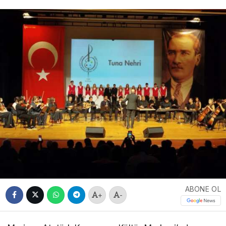
ABONE OL
+
-