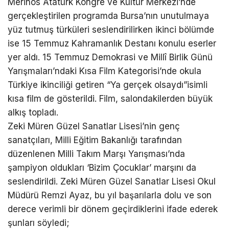
Merinos Atatürk Kongre ve Kültür Merkezi’nde
gerçekleştirilen programda Bursa’nın unutulmaya
yüz tutmuş türküleri seslendirilirken ikinci bölümde
ise 15 Temmuz Kahramanlık Destanı konulu eserler
yer aldı. 15 Temmuz Demokrasi ve Millî Birlik Günü
Yarışmaları’ndaki Kısa Film Kategorisi’nde okula
Türkiye ikinciliği getiren “Ya gerçek olsaydı”isimli
kısa film de gösterildi. Film, salondakilerden büyük
alkış topladı.
Zeki Müren Güzel Sanatlar Lisesi’nin genç
sanatçıları, Milli Eğitim Bakanlığı tarafından
düzenlenen Milli Takım Marşı Yarışması’nda
şampiyon oldukları ‘Bizim Çocuklar’ marşını da
seslendirildi. Zeki Müren Güzel Sanatlar Lisesi Okul
Müdürü Remzi Ayaz, bu yıl başarılarla dolu ve son
derece verimli bir dönem geçirdiklerini ifade ederek
şunları söyledi;