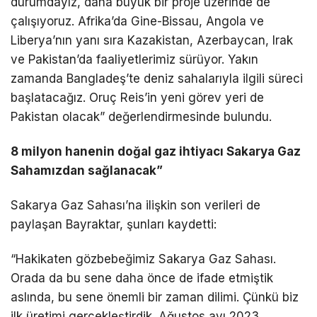
durumdayız, daha büyük bir proje üzerinde de
çalışıyoruz. Afrika’da Gine-Bissau, Angola ve
Liberya’nın yanı sıra Kazakistan, Azerbaycan, Irak
ve Pakistan’da faaliyetlerimiz sürüyor. Yakın
zamanda Bangladeş’te deniz sahalarıyla ilgili süreci
başlatacağız. Oruç Reis’in yeni görev yeri de
Pakistan olacak” değerlendirmesinde bulundu.
8 milyon hanenin doğal gaz ihtiyacı Sakarya Gaz
Sahamızdan sağlanacak”
Sakarya Gaz Sahası’na ilişkin son verileri de
paylaşan Bayraktar, şunları kaydetti:
“Hakikaten gözbebeğimiz Sakarya Gaz Sahası.
Orada da bu sene daha önce de ifade etmiştik
aslında, bu sene önemli bir zaman dilimi. Çünkü biz
ilk üretimi gerçekleştirdik. Ağustos ayı 2023