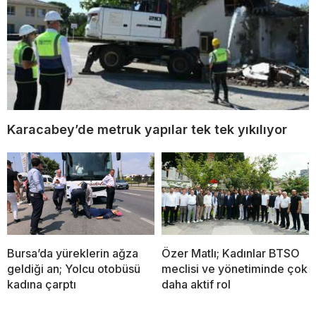
Karacabey’de metruk yapılar tek tek yıkılıyor
Bursa’da yüreklerin ağza
Özer Matlı; Kadınlar BTSO
geldiği an; Yolcu otobüsü
meclisi ve yönetiminde çok
kadına çarptı
daha aktif rol