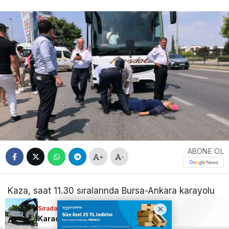
ABONE OL
+
-
Kaza, saat 11.30 sıralarında Bursa-Ankara karayolu
İnegöl girişinde meydana geldi.
Sıradaki Haber
Edinilen bilgilere göre, İnegöl’den Bozüyük
Karacabey’de metruk yapılar tek tek yıkılıyor