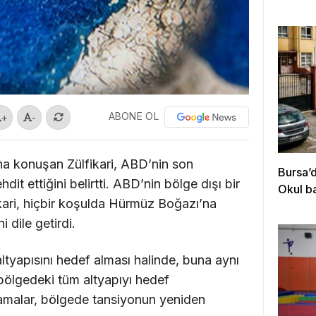
ABONE OL
+
-
na konuşan Zülfikari, ABD’nin son
Bursa’
hdit ettiğini belirtti. ABD’nin bölge dışı bir
Okul b
kari, hiçbir koşulda Hürmüz Boğazı’na
 dile getirdi.
 altyapısını hedef alması halinde, buna aynı
 bölgedeki tüm altyapıyı hedef
klamalar, bölgede tansiyonun yeniden