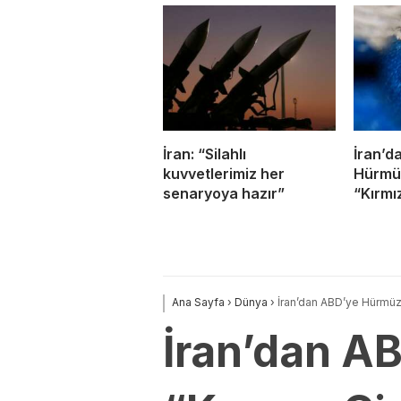
İran: “Silahlı
İran’d
kuvvetlerimiz her
Hürmüz
senaryoya hazır”
“Kırmı
Ana Sayfa
›
Dünya
›
İran’dan ABD’ye Hürmüz 
İran’dan A