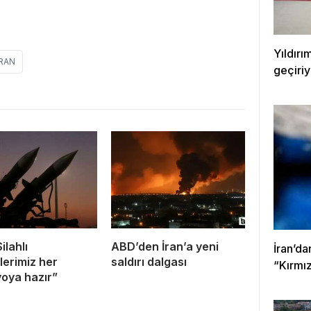
Yıldırı
İRAN
geçiriy
Silahlı
ABD’den İran’a yeni
İran’d
lerimiz her
saldırı dalgası
“Kırmız
oya hazır”