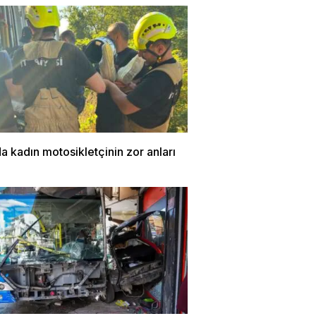
a kadın motosikletçinin zor anları