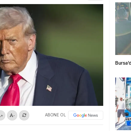
Bursa’d
ABONE OL
+
-