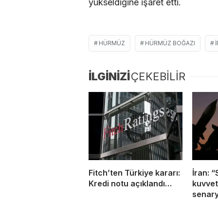
yükseldiğine işaret etti.
HÜRMÜZ
HÜRMÜZ BOĞAZI
İLGİNİZİ
ÇEKEBİLİR
Fitch’ten Türkiye kararı:
İran: “
Kredi notu açıklandı…
kuvvet
senary