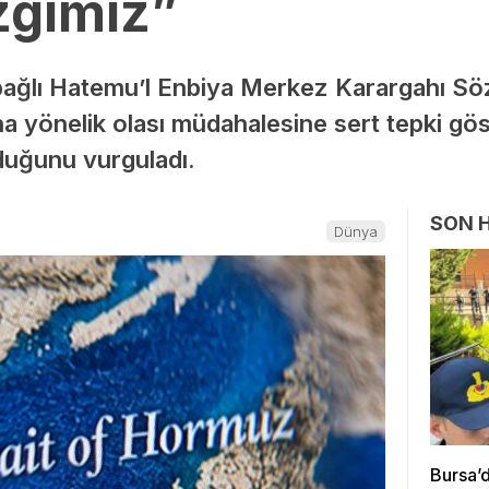
zgimiz”
e bağlı Hatemu’l Enbiya Merkez Karargahı Sö
 yönelik olası müdahalesine sert tepki göst
lduğunu vurguladı.
SON 
Dünya
Bursa’d