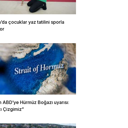
m’da çocuklar yaz tatilini sporla
or
an ABD’ye Hürmüz Boğazı uyarısı:
ı Çizgimiz”