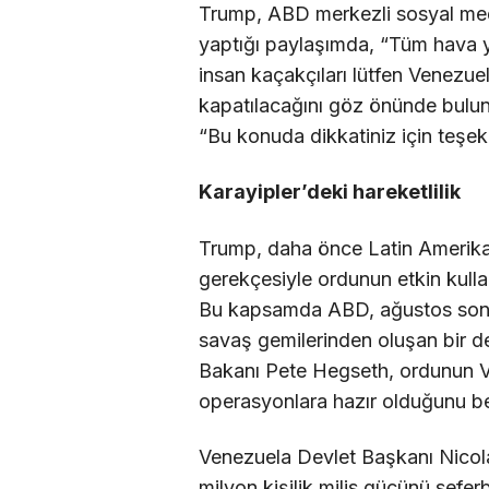
Trump, ABD merkezli sosyal med
yaptığı paylaşımda, “Tüm hava yol
insan kaçakçıları lütfen Venezu
kapatılacağını göz önünde bulund
“Bu konuda dikkatiniz için teşek
Karayipler’deki hareketlilik
Trump, daha önce Latin Amerika 
gerekçesiyle ordunun etkin kulla
Bu kapsamda ABD, ağustos sonun
savaş gemilerinden oluşan bir 
Bakanı Pete Hegseth, ordunun Ve
operasyonlara hazır olduğunu bel
Venezuela Devlet Başkanı Nicola
milyon kişilik milis gücünü seferbe