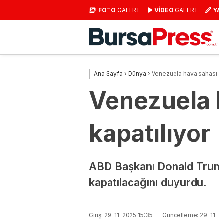
FOTO
GALERİ
VİDEO
GALERİ
Y
Ana Sayfa
›
Dünya
›
Venezuela hava sahası T
Venezuela 
kapatılıyor
ABD Başkanı Donald Trum
kapatılacağını duyurdu.
Giriş: 29-11-2025 15:35
Güncelleme: 29-11-