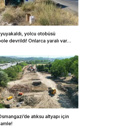
uyuyakaldı, yolcu otobüsü
le devrildi! Onlarca yaralı var…
smangazi’de atıksu altyapı için
hamle!