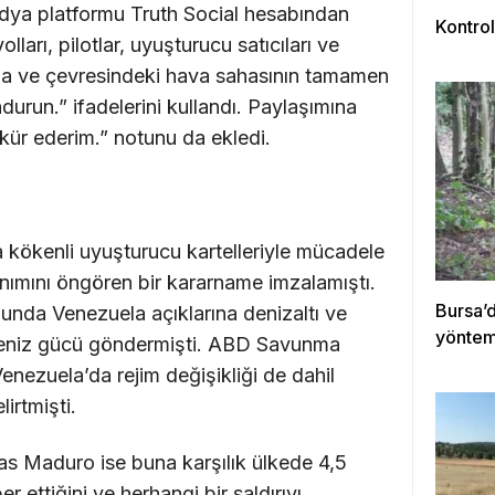
ya platformu Truth Social hesabından
Kontrol
ları, pilotlar, uyuşturucu satıcıları ve
ela ve çevresindeki hava sahasının tamamen
urun.” ifadelerini kullandı. Paylaşımına
kür ederim.” notunu da ekledi.
kökenli uyuşturucu kartelleriyle mücadele
nımını öngören bir kararname imzalamıştı.
Bursa’
da Venezuela açıklarına denizaltı ve
yöntemi
deniz gücü göndermişti. ABD Savunma
nezuela’da rejim değişikliği de dahil
irtmişti.
s Maduro ise buna karşılık ülkede 4,5
r ettiğini ve herhangi bir saldırıyı