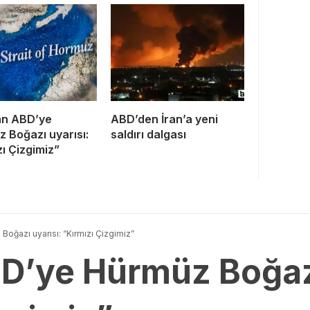
an ABD’ye
ABD’den İran’a yeni
 Boğazı uyarısı:
saldırı dalgası
zı Çizgimiz”
Boğazı uyarısı: “Kırmızı Çizgimiz”
BD’ye Hürmüz Boğazı