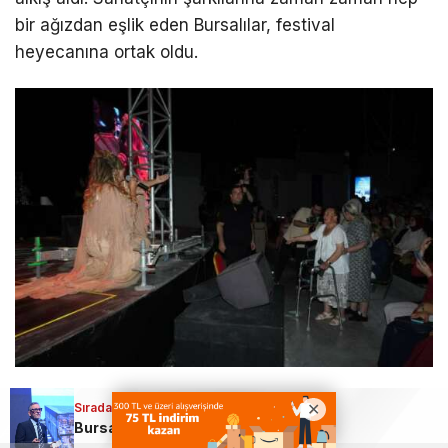
bir ağızdan eşlik eden Bursalılar, festival
heyecanına ortak oldu.
Sıradaki Haber
“BURSA BENİ, BEN BURSA’YI SEVİYORUM”
Bursa’da tarihi hamle: TEKNOSAB KOBİ OSB ile yeni sanayi dönemi başladı