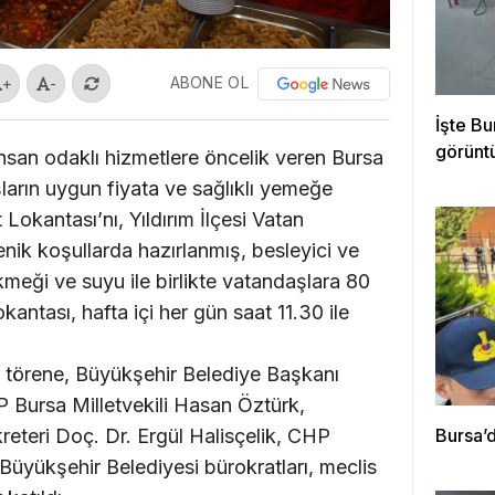
ABONE OL
+
-
İşte Bu
görünt
 insan odaklı hizmetlere öncelik veren Bursa
ların uygun fiyata ve sağlıklı yemeğe
 Lokantası’nı, Yıldırım İlçesi Vatan
enik koşullarda hazırlanmış, besleyici ve
meği ve suyu ile birlikte vatandaşlara 80
antası, hafta içi her gün saat 11.30 ile
 törene, Büyükşehir Belediye Başkanı
 Bursa Milletvekili Hasan Öztürk,
eteri Doç. Dr. Ergül Halisçelik, CHP
Bursa’d
 Büyükşehir Belediyesi bürokratları, meclis