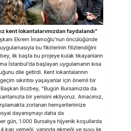
ız kent lokantalarımızdan faydalandı”
Başkanı Ekrem İmamoğlu’nun öncülüğünde
uygulamasıyla bu fikirlerinin filizlendiğini
y, ilk başta bu projeye kulak tıkayanların
ma İstanbul’da başlayan uygulamanın kısa
ğunu dile getirdi. Kent lokantalarının
 geçim sıkıntısı yaşayanlar için önemli bir
en Başkan Bozbey, “Bugün Bursamızda da
antamızla bir yenisini ekliyoruz. Amacımız,
arşılamakta zorlanan hemşerilerimize
osyal dayanışmayı daha da
r gün, 1.000 Bursalıya hijyenik koşullarda
li 4 kap yemeği, yanında ekmeği ve suyu ile