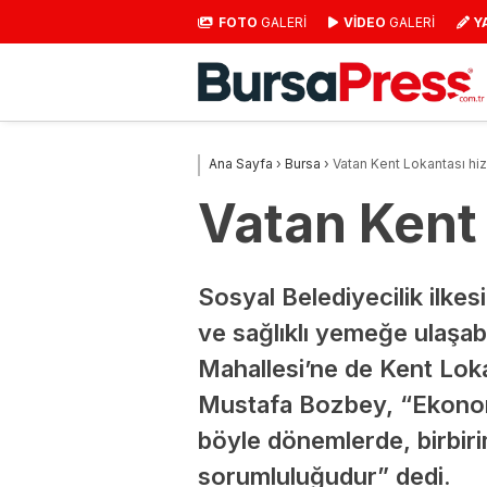
FOTO
GALERİ
VİDEO
GALERİ
Y
Ana Sayfa
›
Bursa
›
Vatan Kent Lokantası hiz
Vatan Kent 
Sosyal Belediyecilik ilkes
ve sağlıklı yemeğe ulaşab
Mahallesi’ne de Kent Lok
Mustafa Bozbey, “Ekonomik
böyle dönemlerde, birbir
sorumluluğudur” dedi.