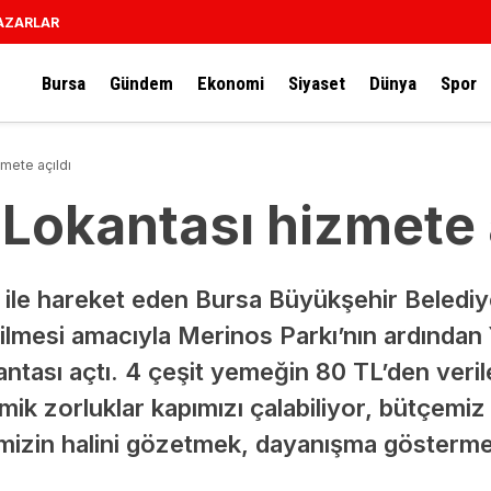
AZARLAR
Bursa
Gündem
Ekonomi
Siyaset
Dünya
Spor
mete açıldı
Lokantası hizmete 
i ile hareket eden Bursa Büyükşehir Belediy
ilmesi amacıyla Merinos Parkı’nın ardından Y
antası açtı. 4 çeşit yemeğin 80 TL’den veri
 zorluklar kapımızı çalabiliyor, bütçemiz s
imizin halini gözetmek, dayanışma gösterm