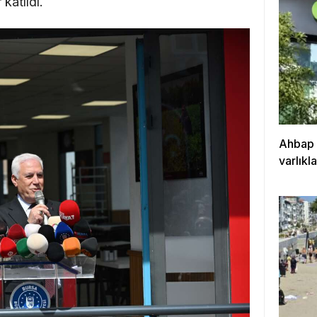
katıldı.
Ahbap 
varlıkl