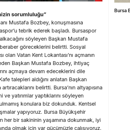
Bursa B
izin sorumluluğu”
kanı Mustafa Bozbey, konuşmasına
spor’u tebrik ederek başladı. Bursaspor
 kalkacağını söyleyen Başkan Mustafa
eraber göreceklerini belirtti. Sosyal
ası olan Vatan Kent Lokantası’nı açmanın
 eden Başkan Mustafa Bozbey, ihtiyaç
arını açmaya devam edeceklerini dile
Kafe talepleri aldığını anlatan Başkan
artıracaklarını belirtti. Bursa’nın altyapısına
i ve yatırımlar yaptıklarını söyleyen
ulmamış konulara biz dokunduk. Kentsel
şmalar yapıyoruz. Bursa Büyükşehir
in her bir sakininin yaşamına dokunmak, iyi
nda olmak için var gücümüzle çalışıyoruz.