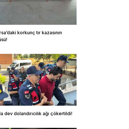
rsa’daki korkunç tır kazasının
üsü!
a dev dolandırıcılık ağı çökertildi!