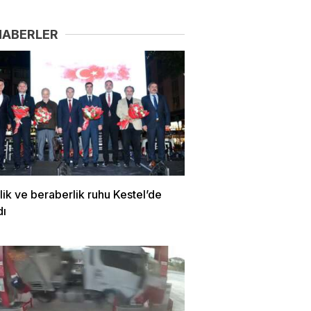
HABERLER
irlik ve beraberlik ruhu Kestel’de
dı