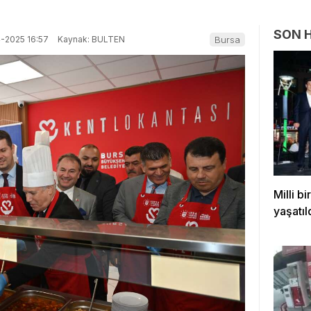
SON 
-2025 16:57
Kaynak: BULTEN
Bursa
Milli b
yaşatıl