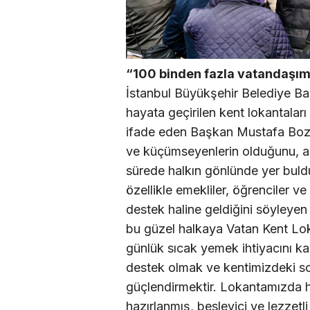
“100 binden fazla vatandaşım
İstanbul Büyükşehir Belediye 
hayata geçirilen kent lokantaları 
ifade eden Başkan Mustafa Bozbe
ve küçümseyenlerin olduğunu, a
sürede halkın gönlünde yer buldu
özellikle emekliler, öğrenciler ve
destek haline geldiğini söyley
bu güzel halkaya Vatan Kent Lok
günlük sıcak yemek ihtiyacını k
destek olmak ve kentimizdeki s
güçlendirmektir. Lokantamızda he
hazırlanmış, besleyici ve lezzet