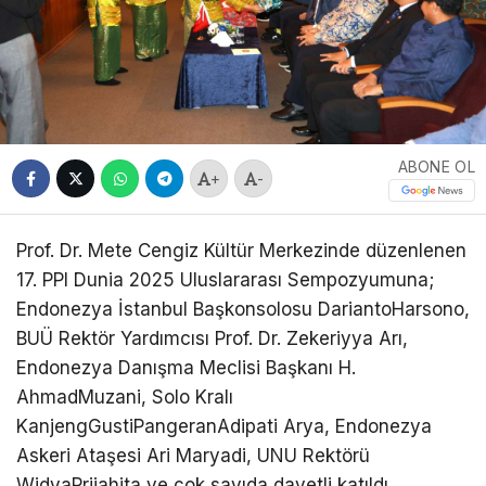
ABONE OL
+
-
Prof. Dr. Mete Cengiz Kültür Merkezinde düzenlenen
17. PPI Dunia 2025 Uluslararası Sempozyumuna;
Endonezya İstanbul Başkonsolosu DariantoHarsono,
BUÜ Rektör Yardımcısı Prof. Dr. Zekeriyya Arı,
Endonezya Danışma Meclisi Başkanı H.
AhmadMuzani, Solo Kralı
KanjengGustiPangeranAdipati Arya, Endonezya
Askeri Ataşesi Ari Maryadi, UNU Rektörü
WidyaPrijahita ve çok sayıda davetli katıldı.