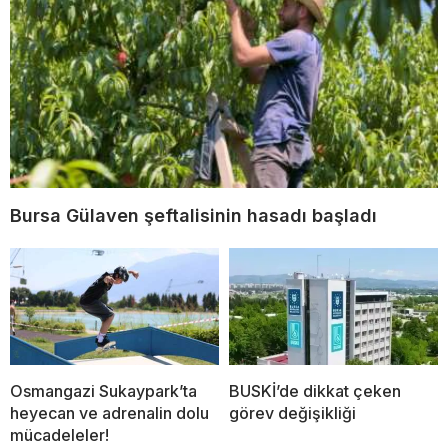
Bursa Gülaven şeftalisinin hasadı başladı
Osmangazi Sukaypark’ta
BUSKİ’de dikkat çeken
heyecan ve adrenalin dolu
görev değişikliği
mücadeleler!