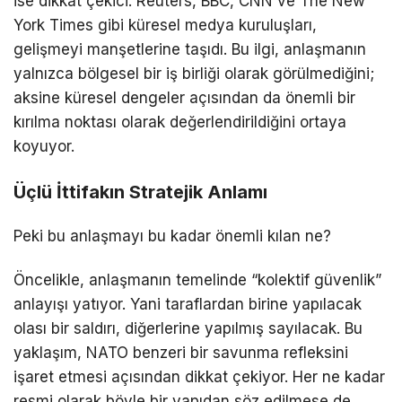
ise dikkat çekici.
Reuters
,
BBC
,
CNN
ve
The New
York Times
gibi küresel medya kuruluşları,
gelişmeyi manşetlerine taşıdı. Bu ilgi, anlaşmanın
yalnızca bölgesel bir iş birliği olarak görülmediğini;
aksine küresel dengeler açısından da önemli bir
kırılma noktası olarak değerlendirildiğini ortaya
koyuyor.
Üçlü İttifakın Stratejik Anlamı
Peki bu anlaşmayı bu kadar önemli kılan ne?
Öncelikle, anlaşmanın temelinde “kolektif güvenlik”
anlayışı yatıyor. Yani taraflardan birine yapılacak
olası bir saldırı, diğerlerine yapılmış sayılacak. Bu
yaklaşım, NATO benzeri bir savunma refleksini
işaret etmesi açısından dikkat çekiyor. Her ne kadar
resmi olarak böyle bir yapıdan söz edilmese de,