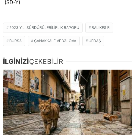
(SD-Y)
2023 YILI SÜRDÜRÜLEBILIRLIK RAPORU
BALIKESIR
BURSA
ÇANAKKALE VE YALOVA
UEDAŞ
İLGİNİZİ
ÇEKEBİLİR