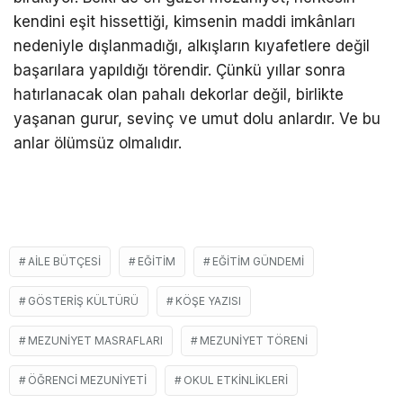
kendini eşit hissettiği, kimsenin maddi imkânları
nedeniyle dışlanmadığı, alkışların kıyafetlere değil
başarılara yapıldığı törendir. Çünkü yıllar sonra
hatırlanacak olan pahalı dekorlar değil, birlikte
yaşanan gurur, sevinç ve umut dolu anlardır. Ve bu
anlar ölümsüz olmalıdır.
AILE BÜTÇESI
EĞITIM
EĞITIM GÜNDEMI
GÖSTERIŞ KÜLTÜRÜ
KÖŞE YAZISI
MEZUNIYET MASRAFLARI
MEZUNIYET TÖRENI
ÖĞRENCI MEZUNIYETI
OKUL ETKINLIKLERI