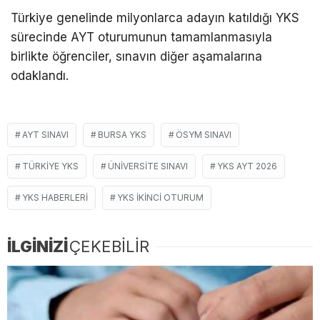
Türkiye genelinde milyonlarca adayın katıldığı YKS
sürecinde AYT oturumunun tamamlanmasıyla
birlikte öğrenciler, sınavın diğer aşamalarına
odaklandı.
AYT SINAVI
BURSA YKS
ÖSYM SINAVI
TÜRKIYE YKS
ÜNIVERSITE SINAVI
YKS AYT 2026
YKS HABERLERI
YKS IKINCI OTURUM
İLGİNİZİ
ÇEKEBİLİR