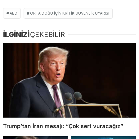
ABD
ORTA DOĞU IÇIN KRITIK GÜVENLIK UYARISI
İLGİNİZİ
ÇEKEBİLİR
Trump’tan İran mesajı: “Çok sert vuracağız”