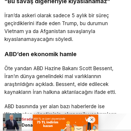
“Bu savaş diğerleriyle kıyaslanamaz”
İran’da askeri olarak sadece 5 aylık bir süreç
geçirdiklerini ifade eden Trump, bu durumun
Vietnam ya da Afganistan savaşlarıyla
kıyaslanamayacağını söyledi.
ABD’den ekonomik hamle
Öte yandan ABD Hazine Bakanı Scott Bessent,
İran’ın dünya genelindeki mal varlıklarının
araştırıldığını açıkladı. Bessent, elde edilecek
kaynakların İran halkına aktarılacağını ifade etti.
ABD basınında yer alan bazı haberlerde ise
Washington yönetiminin, ekonomik yaptırımların
Sıradaki Haber
Tahran üzerinde askeri müdahalelerden daha etkili
Donald Trump’tan İran’a sert mesaj: “Başka seçeneğiniz yok”
olacağı görüşünde olduğu belirtildi.