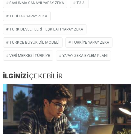
SAVUNMA SANAYII YAPAY ZEKA
T3 AI
TÜBİTAK YAPAY ZEKA
TÜRK DEVLETLERI TEŞKILATI YAPAY ZEKA
TÜRKÇE BÜYÜK DIL MODELI
TÜRKIYE YAPAY ZEKA
VERI MERKEZI TÜRKIYE
YAPAY ZEKA EYLEM PLANI
İLGİNİZİ
ÇEKEBİLİR