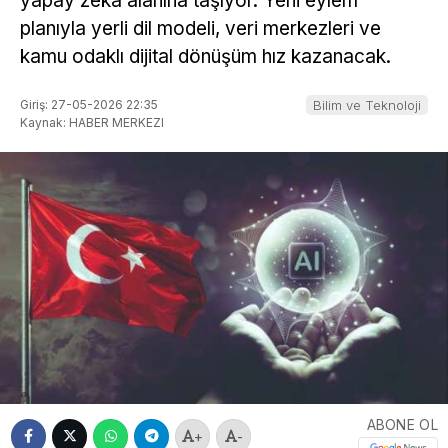
yapay zeka alanına taşıyor. Yeni eylem
planıyla yerli dil modeli, veri merkezleri ve
kamu odaklı dijital dönüşüm hız kazanacak.
Giriş: 27-05-2026 22:35
Bilim ve Teknoloji
Kaynak: HABER MERKEZI
ABONE OL
+
-