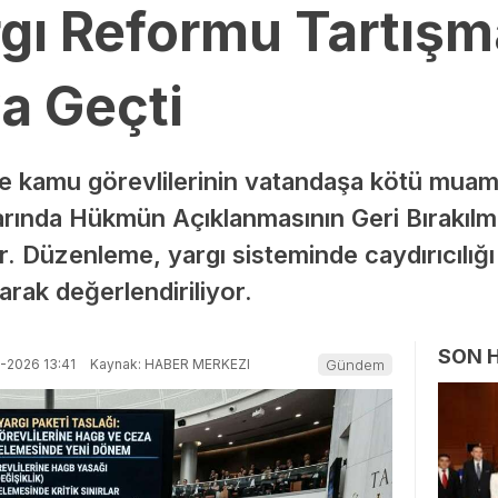
gı Reformu Tartışma
a Geçti
re kamu görevlilerinin vatandaşa kötü muame
larında Hükmün Açıklanmasının Geri Bırakıl
. Düzenleme, yargı sisteminde caydırıcılığı
arak değerlendiriliyor.
SON 
-2026 13:41
Kaynak: HABER MERKEZI
Gündem