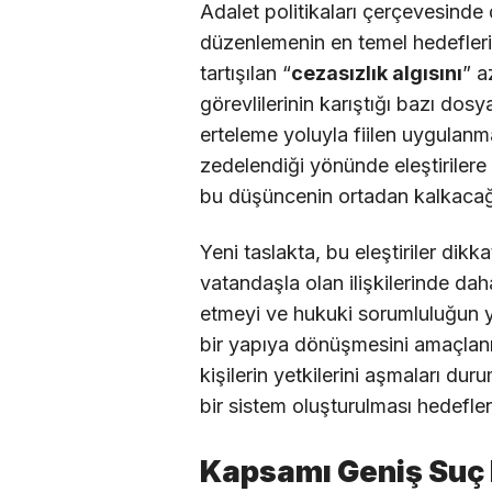
Adalet politikaları çerçevesinde
düzenlemenin en temel hedefler
tartışılan “
cezasızlık algısını
” a
görevlilerinin karıştığı bazı dos
erteleme yoluyla fiilen uygula
zedelendiği yönünde eleştirilere
bu düşüncenin ortadan kalkacağ
Yeni taslakta, bu eleştiriler dikk
vatandaşla olan ilişkilerinde da
etmeyi ve hukuki sorumluluğun ya
bir yapıya dönüşmesini amaçlan
kişilerin yetkilerini aşmaları d
bir sistem oluşturulması hedeflen
Kapsamı Geniş Suç 