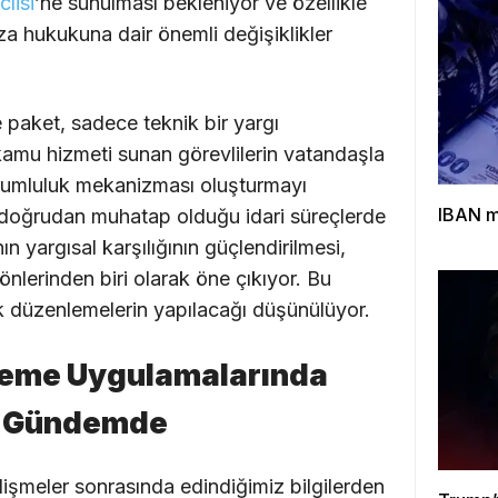
lisi
’ne sunulması bekleniyor ve özellikle
eza hukukuna dair önemli değişiklikler
e paket, sadece teknik bir yargı
amu hizmeti sunan görevlilerin vatandaşla
 sorumluluk mekanizması oluşturmayı
IBAN ma
n doğrudan muhatap olduğu idari süreçlerde
 yargısal karşılığının güçlendirilmesi,
lerinden biri olarak öne çıkıyor. Bu
 düzenlemelerin yapılacağı düşünülüyor.
leme Uygulamalarında
a Gündemde
işmeler sonrasında edindiğimiz bilgilerden