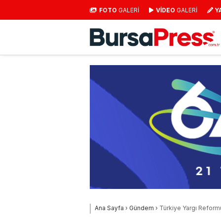
FOTO
GALERİ
VİDEO
GALERİ
Y
Ana Sayfa
›
Gündem
›
Türkiye Yargı Reformu