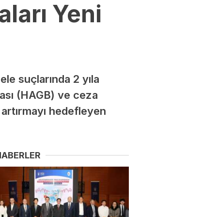
ları Yeni
le suçlarında 2 yıla
ması (HAGB) ve ceza
 artırmayı hedefleyen
HABERLER