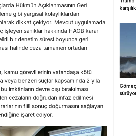
Trump’t
 suçlarda Hükmün Açıklanmasının Geri
karşılı
eme gibi yargısal kolaylıklardan
ı olarak dikkat çekiyor. Mevcut uygulamada
uç işleyen sanıklar hakkında HAGB kararı
lirli bir denetim süresi boyunca geri
anması halinde ceza tamamen ortadan
e, kamu görevlilerinin vatandaşa kötü
a veya benzeri suçlar kapsamında 2 yıla
Gömeç 
 bu imkânların devre dışı bırakılması
sürüyo
len cezaların doğrudan infaz edilmesi
ararlarının fiili sonuç doğurmasını sağlayan
ndiğine işaret ediyor.