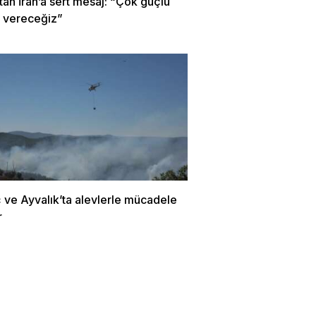
an İran’a sert mesaj: “Çok güçlü
k vereceğiz”
ve Ayvalık’ta alevlerle mücadele
r