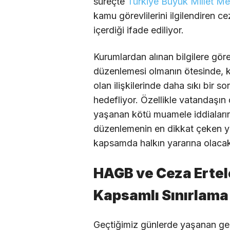
süreçte
Türkiye Büyük Millet Mec
kamu görevlilerini ilgilendiren c
içerdiği ifade ediliyor.
Kurumlardan alınan bilgilere gör
düzenlemesi olmanın ötesinde, k
olan ilişkilerinde daha sıkı bir
hedefliyor. Özellikle vatandaşı
yaşanan kötü muamele iddialarının
düzenlemenin en dikkat çeken yön
kapsamda halkın yararına olacak
HAGB ve Ceza Erte
Kapsamlı Sınırlam
Geçtiğimiz günlerde yaşanan gel