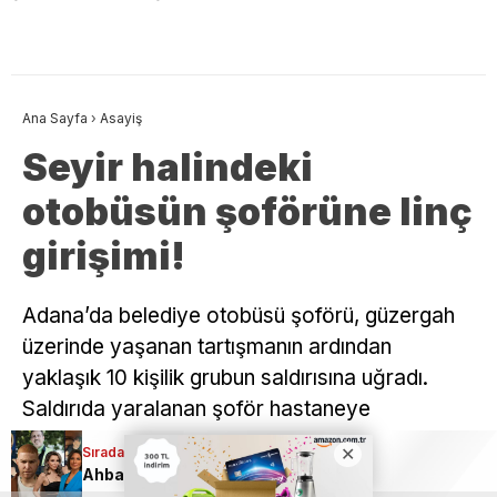
Ana Sayfa
›
Asayiş
Seyir halindeki
otobüsün şoförüne linç
girişimi!
Adana’da belediye otobüsü şoförü, güzergah
üzerinde yaşanan tartışmanın ardından
yaklaşık 10 kişilik grubun saldırısına uğradı.
Saldırıda yaralanan şoför hastaneye
kaldırılırken, polis ekipleri olaya karışan kişilerin
Sıradaki Haber
yakalanması için çalışma başlattı.
Ahbap Derneği soruşturmasında yeni gelişme