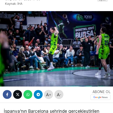
Kaynak: İHA
ABONE OL
+
-
İspanya’nın Barcelona şehrinde gerçekleştirilen