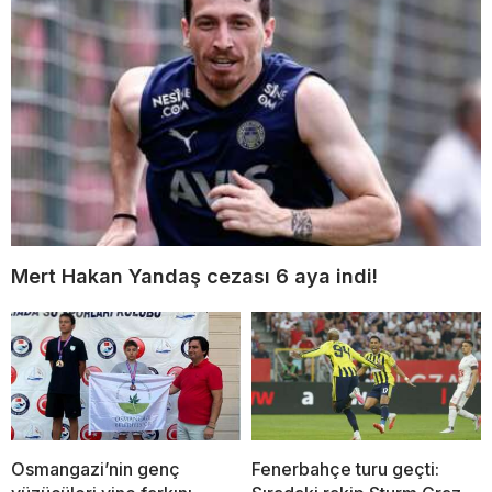
Mert Hakan Yandaş cezası 6 aya indi!
Osmangazi’nin genç
Fenerbahçe turu geçti: