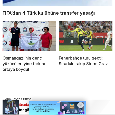
FIFA’dan 4 Türk kulübüne transfer yasağı
Osmangazi’nin genç
Fenerbahçe turu geçti:
yüzücüleri yine farkını
Sıradaki rakip Sturm Graz
ortaya koydu!
Ana Sayfa
›
Bursa
Sıradaki Haber
Osmangazi’nin genç
İnegölspor kaleyi sağlama aldı!