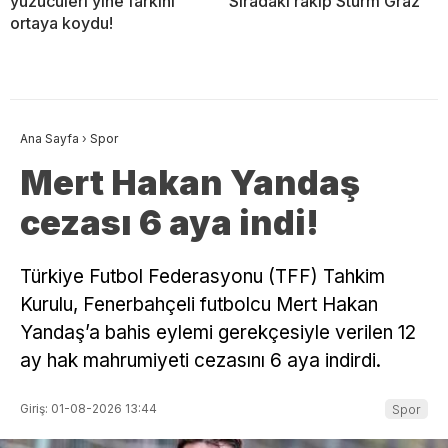
yüzücüleri yine farkını
Sıradaki rakip Sturm Graz
ortaya koydu!
Ana Sayfa
›
Spor
Mert Hakan Yandaş
cezası 6 aya indi!
Türkiye Futbol Federasyonu (TFF) Tahkim
Kurulu, Fenerbahçeli futbolcu Mert Hakan
Yandaş’a bahis eylemi gerekçesiyle verilen 12
ay hak mahrumiyeti cezasını 6 aya indirdi.
Giriş: 01-08-2026 13:44
Spor