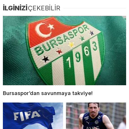
İLGİNİZİ
ÇEKEBİLİR
Bursaspor’dan savunmaya takviye!