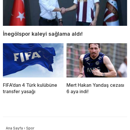
İnegölspor kaleyi sağlama aldı!
FIFA’dan 4 Türk kulübüne
Mert Hakan Yandaş cezası
transfer yasağı
6 aya indi!
Ana Sayfa
›
Spor