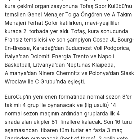
kura çekimi organizasyonuna Tofaş Spor Kulübü’nü
temsilen Genel Menajer Tolga Öngören ve A Takım
Menajeri Ferhat Şoför katılırken, mavi-yeşilliler
kurada 2. torbada yer aldı. Tofaş, kura sonucunda
Fransız temsilcisi ve son şampiyon Cosea JL Bourg-
En-Bresse, Karadağ’dan Buducnost Voli Podgorica,
İtalya’dan Dolomiti Energia Trento ve Napoli
Basketball, Litvanya’dan Neptunas Klaipeda,
Almanya’dan Niners Chemnitz ve Polonya’dan Slask
Wroclaw ile C Grubu’nda eşleşti.
EuroCup’ın yenilenen formatında normal sezon 8’er
takımlı 4 grup ile oynanacak ve (lig usulü) 14
normal sezon maçının ardından gruplarda ilk 4
sırada alan ekipler 8’li finallere kalacak. Son 16 turu
aşamasından itibaren tüm turlar en fazla 3 maç
üzerinden oynanacak (best of three), 2 galibiyete