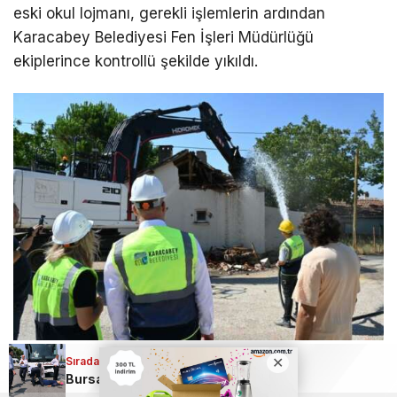
eski okul lojmanı, gerekli işlemlerin ardından
Karacabey Belediyesi Fen İşleri Müdürlüğü
ekiplerince kontrollü şekilde yıkıldı.
Ekipler güvenlik önlemleri altında çalıştı
Sıradaki Haber
Bursa’da yüreklerin ağza geldiği an; Yolcu otobüsü kadına çarptı
Uzun süredir kullanılmayan ve metruk durumda