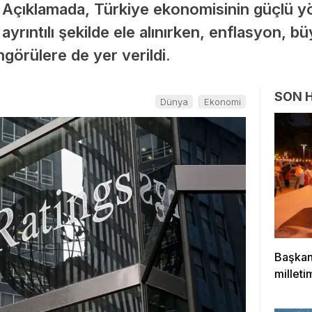
 Açıklamada, Türkiye ekonomisinin güçlü y
 ayrıntılı şekilde ele alınırken, enflasyon, 
öngörülere de yer verildi.
SON 
Dünya
Ekonomi
Başkan
milleti
çıktığı