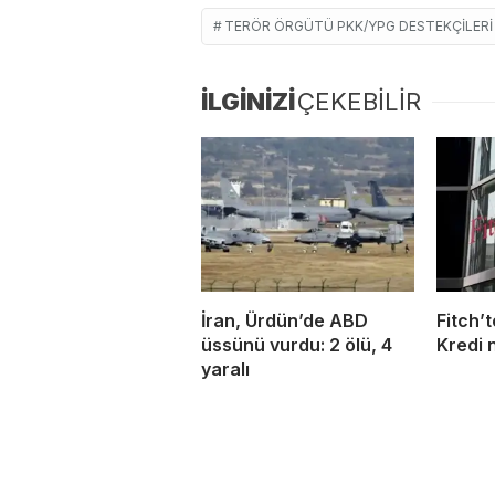
TERÖR ÖRGÜTÜ PKK/YPG DESTEKÇILERI
İLGİNİZİ
ÇEKEBİLİR
İran, Ürdün’de ABD
Fitch’t
üssünü vurdu: 2 ölü, 4
Kredi 
yaralı