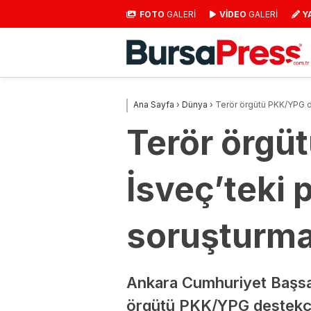
FOTO
GALERİ
VİDEO
GALERİ
Y
Ana Sayfa
›
Dünya
›
Terör örgütü PKK/YPG de
Terör örgü
İsveç’teki 
soruşturma 
Ankara Cumhuriyet Başsav
örgütü PKK/YPG destekçile