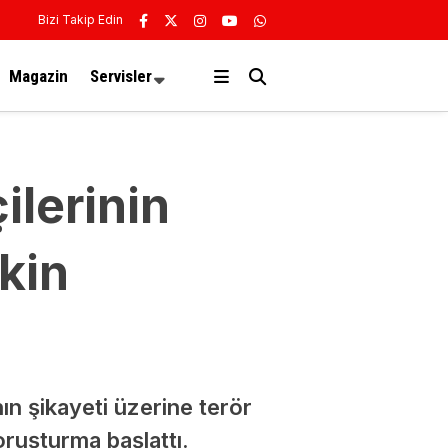
Bizi Takip Edin
Magazin
Servisler
lerinin
kin
n şikayeti üzerine terör
ruşturma başlattı.