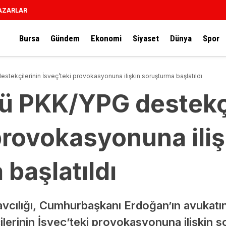
AZARLAR
Bursa
Gündem
Ekonomi
Siyaset
Dünya
Spor
stekçilerinin İsveç’teki provokasyonuna ilişkin soruşturma başlatıldı
tü PKK/YPG destekçi
provokasyonuna iliş
başlatıldı
cılığı, Cumhurbaşkanı Erdoğan’ın avukatını
rinin İsveç’teki provokasyonuna ilişkin so