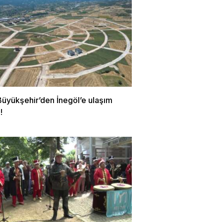
Büyükşehir’den İnegöl’e ulaşım
!