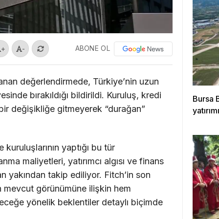
ABONE OL
+
-
anan değerlendirmede, Türkiye’nin uzun
inde bırakıldığı bildirildi. Kuruluş, kredi
Bursa 
ir değişikliğe gitmeyerek “durağan”
yatırımı
 kuruluşlarının yaptığı bu tür
nma maliyetleri, yatırımcı algısı ve finans
an yakından takip ediliyor. Fitch’in son
n mevcut görünümüne ilişkin hem
eceğe yönelik beklentiler detaylı biçimde