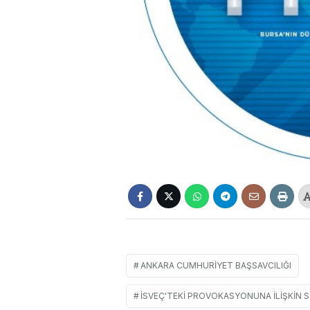
ANKARA CUMHURIYET BAŞSAVCILIĞI
İSVEÇ'TEKI PROVOKASYONUNA ILIŞKIN 