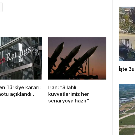
İşte Bu
en Türkiye kararı:
İran: “Silahlı
notu açıklandı…
kuvvetlerimiz her
senaryoya hazır”