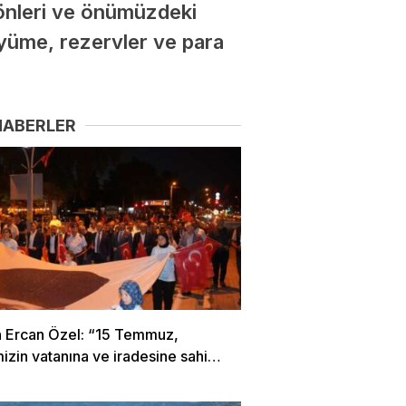
önleri ve önümüzdeki
büyüme, rezervler ve para
HABERLER
 Ercan Özel: “15 Temmuz,
mizin vatanına ve iradesine sahip
 destansı direniştir”