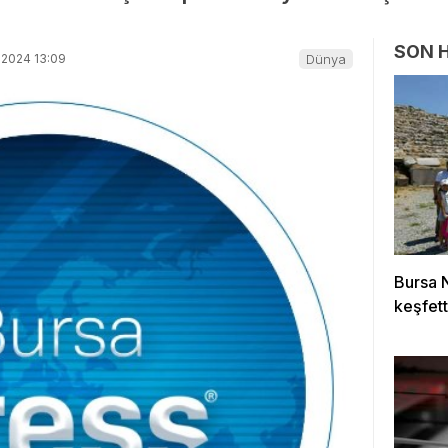
SON 
-2024 13:09
Dünya
Bursa N
keşfett