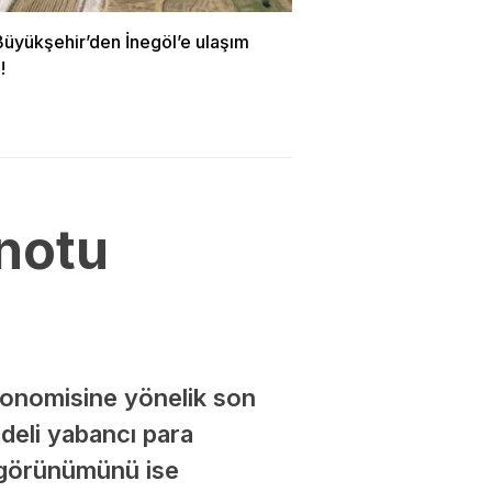
Büyükşehir’den İnegöl’e ulaşım
!
 notu
konomisine yönelik son
deli yabancı para
u görünümünü ise