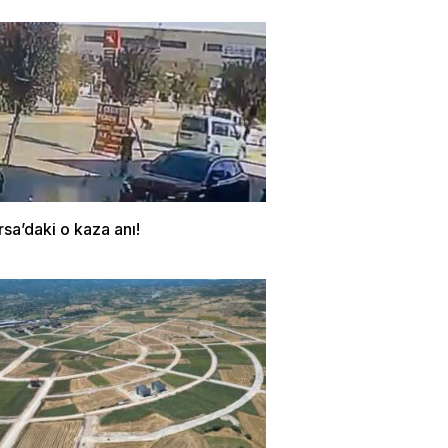
rsa’daki o kaza anı!