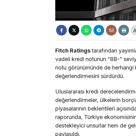
Fitch Ratings
tarafından yayıml
vadeli kredi notunun “BB-” seviyes
notu görünümünde de herhangi b
değerlendirmesini sürdürdü.
Uluslararası kredi derecelendirme
değerlendirmeler, ülkelerin borçla
piyasalarının beklentileri açısınd
raporunda, Türkiye ekonomisini
destekleyici unsurlar hem de gel
paylaşıldı.