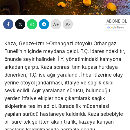
ABONE OL
+
-
Kaza, Gebze-İzmir-Orhangazi otoyolu Orhangazi
Tüneli’nin içinde meydana geldi. T.Ç. idaresindeki tır,
önünde seyir halindeki İ.Y. yönetimindeki kamyona
arkadan çarptı. Kaza sonrası tırın kupası hurdaya
dönerken, T.Ç. ise ağır yaralandı. İhbar üzerine olay
yerine otoyol jandarması, itfaiye ve sağlık ekibi
sevk edildi. Ağır yaralanan sürücü, bulunduğu
yerden itfaiye ekiplerince çıkartılarak sağlık
ekiplerine teslim edildi. Burada ilk müdahalesi
yapılan sürücü hastaneye kaldırıldı. Kaza sebebiyle
bir süre tek şeritten akan trafik, kazaya karışan
araçların kaldırılmasıyla normale döndü.