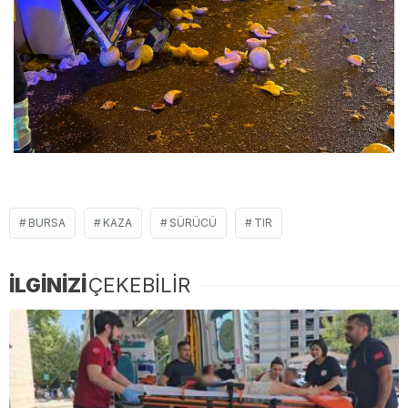
BURSA
KAZA
SÜRÜCÜ
TIR
İLGİNİZİ
ÇEKEBİLİR