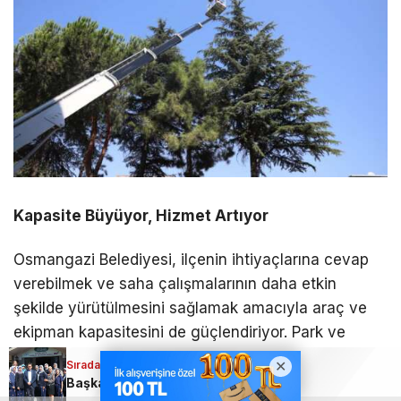
Kapasite Büyüyor, Hizmet Artıyor
Osmangazi Belediyesi, ilçenin ihtiyaçlarına cevap
verebilmek ve saha çalışmalarının daha etkin
şekilde yürütülmesini sağlamak amacıyla araç ve
ekipman kapasitesini de güçlendiriyor. Park ve
Bahçeler Müdürlüğü envanterine kazandırılan
Sıradaki Haber
sepetli iş aracıyla ekiplere yüksek ağaçlarda
Başkan Erkan Aydın; Osmangazi için 7/24 çalışıyoruz