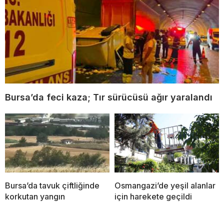
Bursa’da feci kaza; Tır sürücüsü ağır yaralandı
Bursa’da tavuk çiftliğinde
Osmangazi’de yeşil alanlar
korkutan yangın
için harekete geçildi