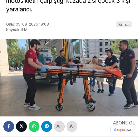
motosikletin çarpıştığı kazada 2’si çocuk 3 kişi
yaralandı.
Giriş: 05-08-2026 18:08
Bursa
Kaynak: İHA
ABONE OL
+
-