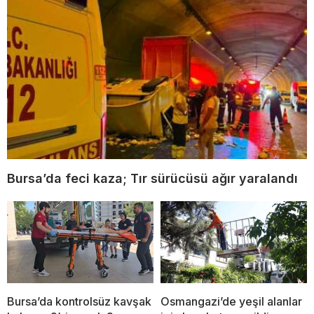
Bursa’da feci kaza; Tır sürücüsü ağır yaralandı
Bursa’da kontrolsüz kavşak
Osmangazi’de yeşil alanlar