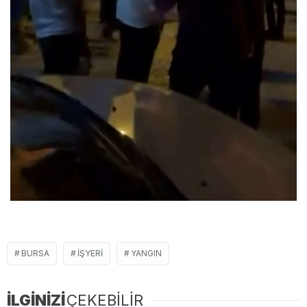
BURSA
IŞYERI
YANGIN
İLGİNİZİ
ÇEKEBİLİR