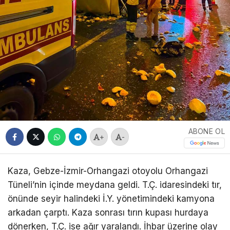
ABONE OL
+
-
Kaza, Gebze-İzmir-Orhangazi otoyolu Orhangazi
Tüneli’nin içinde meydana geldi. T.Ç. idaresindeki tır,
önünde seyir halindeki İ.Y. yönetimindeki kamyona
arkadan çarptı. Kaza sonrası tırın kupası hurdaya
dönerken, T.Ç. ise ağır yaralandı. İhbar üzerine olay