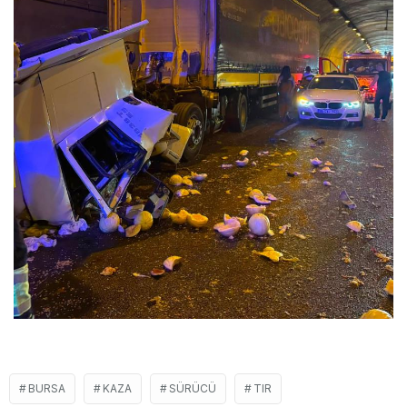
BURSA
KAZA
SÜRÜCÜ
TIR