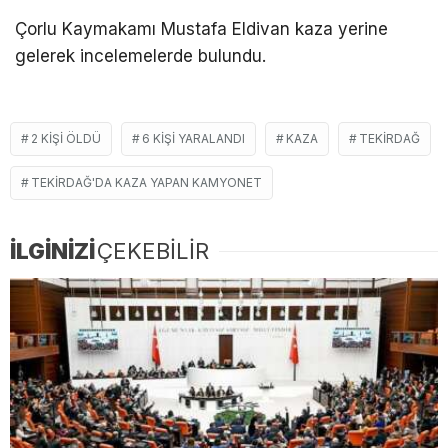
Çorlu Kaymakamı Mustafa Eldivan kaza yerine
gelerek incelemelerde bulundu.
2 KIŞI ÖLDÜ
6 KIŞI YARALANDI
KAZA
TEKIRDAĞ
TEKIRDAĞ'DA KAZA YAPAN KAMYONET
İLGİNİZİ
ÇEKEBİLİR