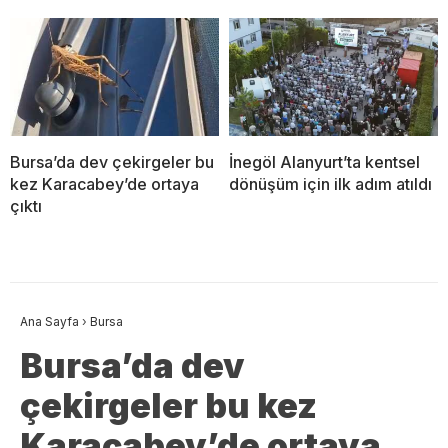
Bursa’da dev çekirgeler bu
İnegöl Alanyurt’ta kentsel
kez Karacabey’de ortaya
dönüşüm için ilk adım atıldı
çıktı
Ana Sayfa
›
Bursa
Bursa’da dev
çekirgeler bu kez
Karacabey’de ortaya