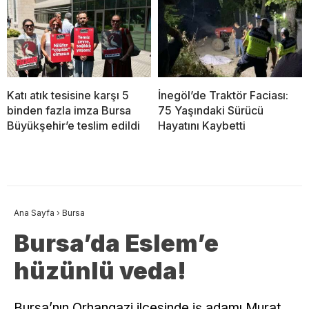
Katı atık tesisine karşı 5
İnegöl’de Traktör Faciası:
binden fazla imza Bursa
75 Yaşındaki Sürücü
Büyükşehir’e teslim edildi
Hayatını Kaybetti
Ana Sayfa
›
Bursa
Bursa’da Eslem’e
hüzünlü veda!
Bursa’nın Orhangazi ilçesinde iş adamı Murat