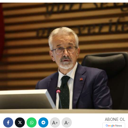
ABONE OL
+
-