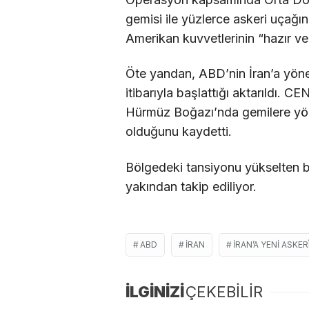
gemisi ile yüzlerce askeri uçağın
Amerikan kuvvetlerinin “hazır v
Öte yandan, ABD’nin İran’a yönel
itibarıyla başlattığı aktarıldı.
Hürmüz Boğazı’nda gemilere yöne
olduğunu kaydetti.
Bölgedeki tansiyonu yükselten b
yakından takip ediliyor.
ABD
İRAN
İRAN’A YENI ASKE
İLGİNİZİ
ÇEKEBİLİR