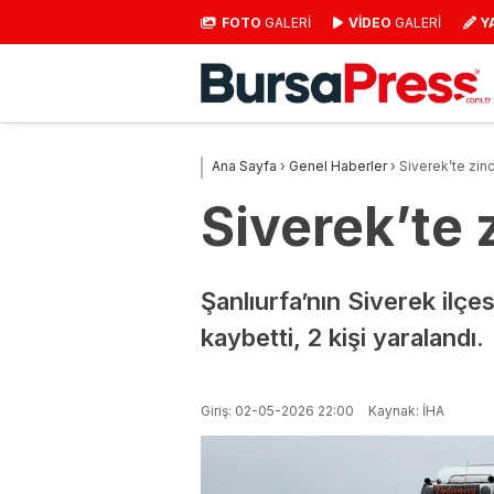
FOTO
GALERİ
VİDEO
GALERİ
Y
Ana Sayfa
›
Genel Haberler
›
Siverek’te zinc
Siverek’te 
Şanlıurfa’nın Siverek ilçe
kaybetti, 2 kişi yaralandı.
Giriş: 02-05-2026 22:00
Kaynak: İHA