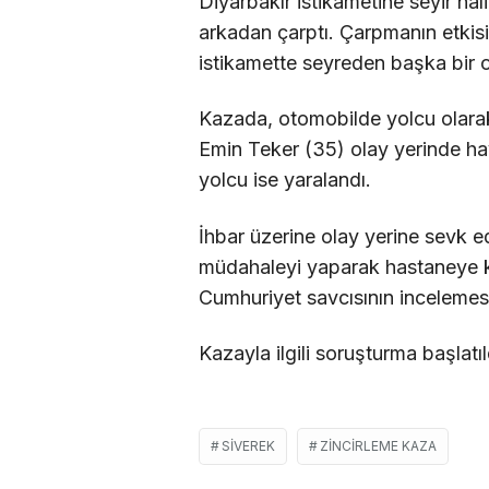
Diyarbakır istikametine seyir hal
arkadan çarptı. Çarpmanın etkisi
istikamette seyreden başka bir o
Kazada, otomobilde yolcu olarak
Emin Teker (35) olay yerinde haya
yolcu ise yaralandı.
İhbar üzerine olay yerine sevk edil
müdahaleyi yaparak hastaneye ka
Cumhuriyet savcısının incelemes
Kazayla ilgili soruşturma başlatıl
SIVEREK
ZINCIRLEME KAZA