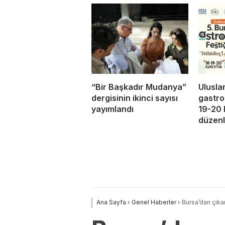
“Bir Başkadır Mudanya”
Ulusla
dergisinin ikinci sayısı
gastro
yayımlandı
19-20 
düzen
Ana Sayfa
›
Genel Haberler
›
Bursa’dan çıka