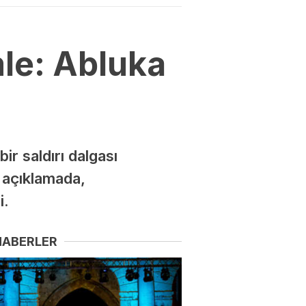
mle: Abluka
r saldırı dalgası
n açıklamada,
i.
HABERLER