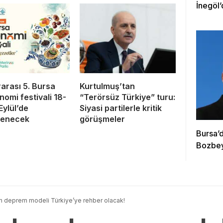
İnegöl’
rarası 5. Bursa
Kurtulmuş’tan
nomi festivali 18-
“Terörsüz Türkiye” turu:
Eylül’de
Siyasi partilerle kritik
lenecek
görüşmeler
Bursa’d
Bozbey
n deprem modeli Türkiye’ye rehber olacak!