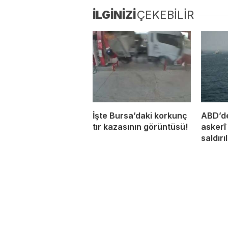
İLGİNİZİ
ÇEKEBİLİR
İşte Bursa’daki korkunç
ABD’de
tır kazasının görüntüsü!
askerî
saldırı