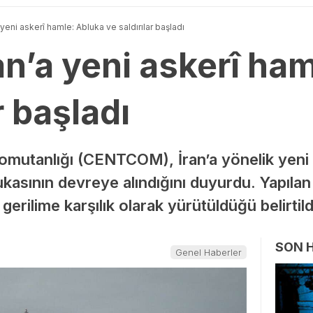
yeni askerî hamle: Abluka ve saldırılar başladı
n’a yeni askerî ha
r başladı
utanlığı (CENTCOM), İran’a yönelik yeni bi
lukasının devreye alındığını duyurdu. Yapıla
erilime karşılık olarak yürütüldüğü belirtild
SON 
Genel Haberler