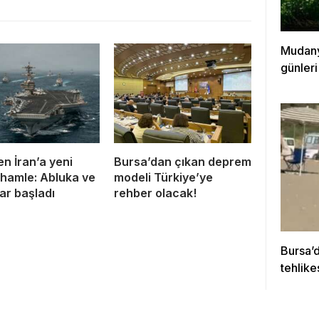
Mudanya
günleri
n İran’a yeni
Bursa’dan çıkan deprem
 hamle: Abluka ve
modeli Türkiye’ye
lar başladı
rehber olacak!
Bursa’d
tehlike
kurtar