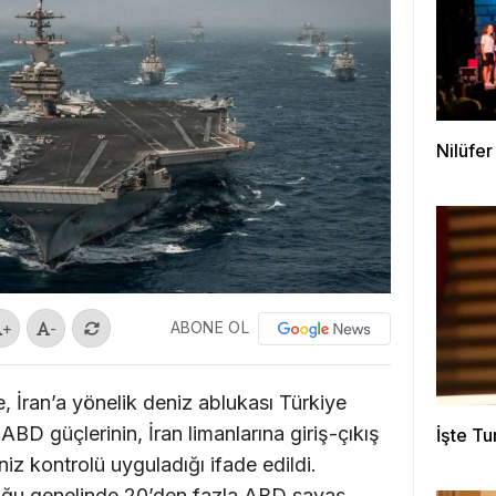
Nilüfer
ABONE OL
+
-
İran’a yönelik deniz ablukası Türkiye
 ABD güçlerinin, İran limanlarına giriş-çıkış
İşte T
iz kontrolü uyguladığı ifade edildi.
ğu genelinde 20’den fazla ABD savaş