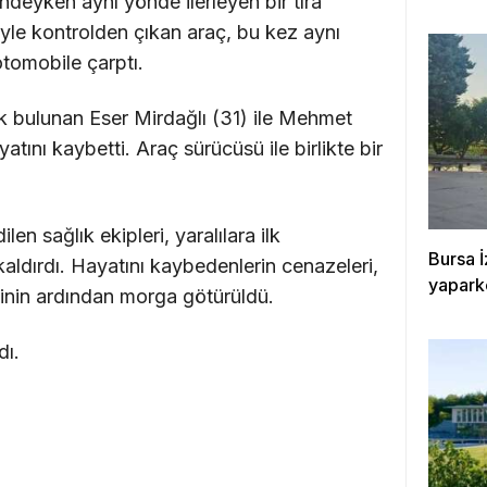
indeyken aynı yönde ilerleyen bir tıra
yle kontrolden çıkan araç, bu kez aynı
tomobile çarptı.
 bulunan Eser Mirdağlı (31) ile Mehmet
tını kaybetti. Araç sürücüsü ile birlikte bir
en sağlık ekipleri, yaralılara ilk
Bursa İ
ldırdı. Hayatını kaybedenlerin cenazeleri,
yapark
inin ardından morga götürüldü.
dı.