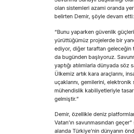
olan sistemleri azami oranda yer
belirten Demir, şöyle devam etti:
“Bunu yaparken güvenlik güçlerim
yürüttüğümüz projelerde bir yand
ediyor, diğer taraftan geleceğin t
da bugünden başlıyoruz. Savunma
yaptığı atılımlarla dünyada söz s
Ülkemiz artık kara araçlarını, ins
uçaklarını, gemilerini, elektronik
mühendislik kabiliyetleriyle tasa
gelmiştir.”
Demir, özellikle deniz platforml
Vatan’ın savunmasından geçer” şi
alanda Türkiye’nin dünyanın önde