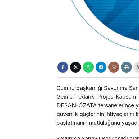
Cumhurbaşkanlığı Savunma Sanay
Gemisi Tedariki Projesi kapsamın
DESAN-ÖZATA tersanelerince yap
güvenlik güçlerinin ihtiyaçlarını
başlatmanın mutluluğunu yaşadıkl
Savunma Sanayii Başkanlığı olara