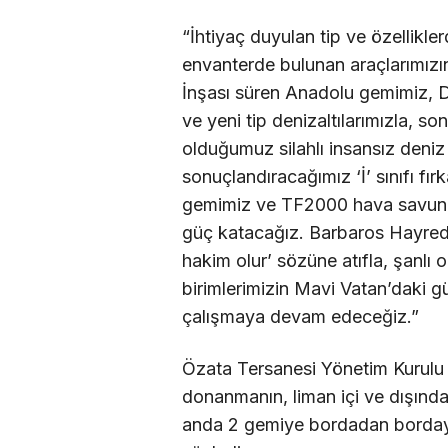
“İhtiyaç duyulan tip ve özellikler
envanterde bulunan araçlarımız
İnşası süren Anadolu gemimiz,
ve yeni tip denizaltılarımızla, son
olduğumuz silahlı insansız deniz 
sonuçlandıracağımız ‘İ’ sınıfı fır
gemimiz ve TF2000 hava savun
güç katacağız. Barbaros Hayred
hakim olur’ sözüne atıfla, şanl
birimlerimizin Mavi Vatan’daki g
çalışmaya devam edeceğiz.”
Özata Tersanesi Yönetim Kurul
donanmanın, liman içi ve dışında
anda 2 gemiye bordadan bordaya