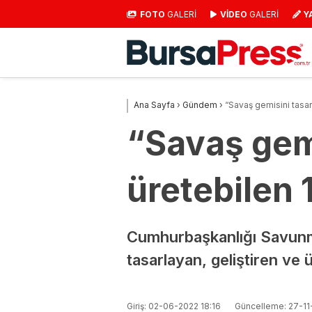
FOTO
GALERİ
VİDEO
GALERİ
Y
Ana Sayfa
›
Gündem
›
“Savaş gemisini tasarl
“Savaş gemi
üretebilen 
Cumhurbaşkanlığı Savunm
tasarlayan, geliştiren ve ü
Giriş: 02-06-2022 18:16
Güncelleme: 27-11