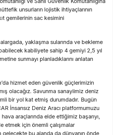
omutanlığı ve Sahil Güvenlik Komutanlığına
ttefik unsurların lojistik ihtiyaçlarının
t gemilerinin sac kesimini
alargada, yaklaşma sularında ve bekleme
pabilecek kabiliyete sahip 4 gemiyi 2,5 yıl
zmetine sunmayı planladıklarını anlatan
an’da hizmet eden güvenlik güçlerimizin
lamış olacağız. Savunma sanayiimiz deniz
emli bir yol kat etmiş durumdadır. Bugün
CAR İnsansız Deniz Aracı platformumuzu
 hava araçlarında elde ettiğimiz başarıyı,
de etmek için önemli çalışmalar
kın gelecekte bu alanda da dünyanın önde