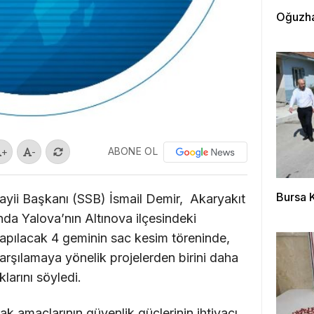
Oğuzha
ABONE OL
+
-
Bursa 
ii Başkanı (SSB) İsmail Demir, Akaryakıt
da Yalova’nın Altınova ilçesindeki
ılacak 4 geminin sac kesim töreninde,
 karşılamaya yönelik projelerden birini daha
arını söyledi.
k amaçlarının güvenlik güçlerinin ihtiyacı