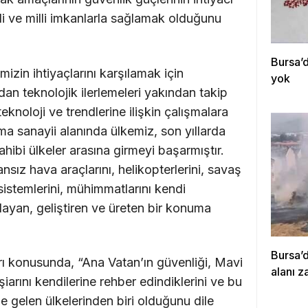
li ve milli imkanlarla sağlamak olduğunu
Bursa’d
izin ihtiyaçlarını karşılamak için
yok
an teknolojik ilerlemeleri yakından takip
eknoloji ve trendlerine ilişkin çalışmalara
 sanayii alanında ülkemiz, son yıllarda
ahibi ülkeler arasına girmeyi başarmıştır.
ansız hava araçlarını, helikopterlerini, savaş
 sistemlerini, mühimmatlarını kendi
rlayan, geliştiren ve üreten bir konuma
Bursa’
arı konusunda, “Ana Vatan’ın güvenliği, Mavi
alanı z
arını kendilerine rehber edindiklerini ve bu
 gelen ülkelerinden biri olduğunu dile