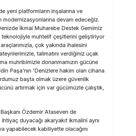
de yeni platformların inşalarına ve
ın modernizasyonlarına devam edeceğiz.
 Denizde İkmal Muharebe Destek Gemimiz
 teknolojiyle muhtelif çeşitlerini geliştiriyor
araçlarımızla, çok yakında ihalesini
kateynlerimizle, talimatını verdiğiniz uçak
ma muhribimizle donanmamızın gücüne
din Paşa’nın ‘Denizlere hakim olan cihana
ı ordumuz başta olmak üzere güvenlik
ücünü artırmak için var gücümüzle çalıştık,
u Başkanı Özdemir Ataseven de
 ihtiyaç duyacağı akaryakıt ikmalini aynı
 yapabilecek kabiliyette olacağını