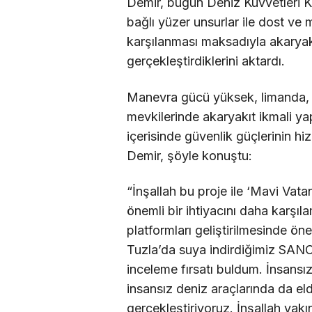
Demir, bugün Deniz Kuvvetleri K
bağlı yüzer unsurlar ile dost ve mü
karşılanması maksadıyla akaryakı
gerçekleştirdiklerini aktardı.
Manevra gücü yüksek, limanda, 
mevkilerinde akaryakıt ikmali ya
içerisinde güvenlik güçlerinin hi
Demir, şöyle konuştu:
“İnşallah bu proje ile ‘Mavi Vat
önemli bir ihtiyacını daha karşı
platformları geliştirilmesinde ön
Tuzla’da suya indirdiğimiz SAN
inceleme fırsatı buldum. İnsansız
insansız deniz araçlarında da el
gerçekleştiriyoruz. İnşallah ya