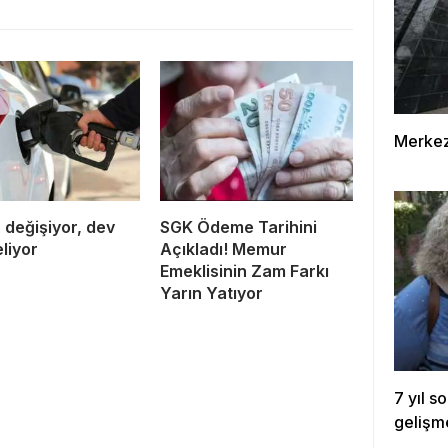
Merkez 
 değişiyor, dev
SGK Ödeme Tarihini
liyor
Açıkladı! Memur
Emeklisinin Zam Farkı
Yarın Yatıyor
7 yıl s
gelişm