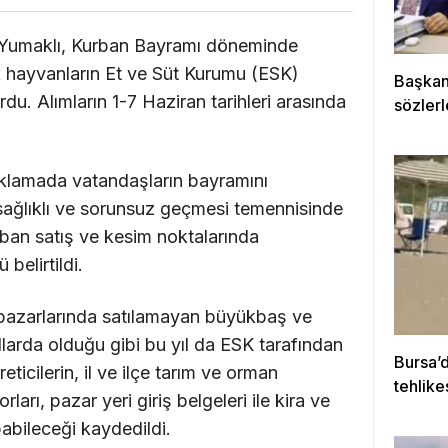
 Yumaklı, Kurban Bayramı döneminde
lık hayvanların Et ve Süt Kurumu (ESK)
Başkan
rdu. Alımların 1-7 Haziran tarihleri arasında
sözlerl
çıklamada vatandaşların bayramını
sağlıklı ve sorunsuz geçmesi temennisinde
rban satış ve kesim noktalarında
belirtildi.
azarlarında satılamayan büyükbaş ve
larda olduğu gibi bu yıl da ESK tarafından
Bursa’d
eticilerin, il ve ilçe tarım ve orman
tehlike
ları, pazar yeri giriş belgeleri ile kira ve
kurtar
pabileceği kaydedildi.