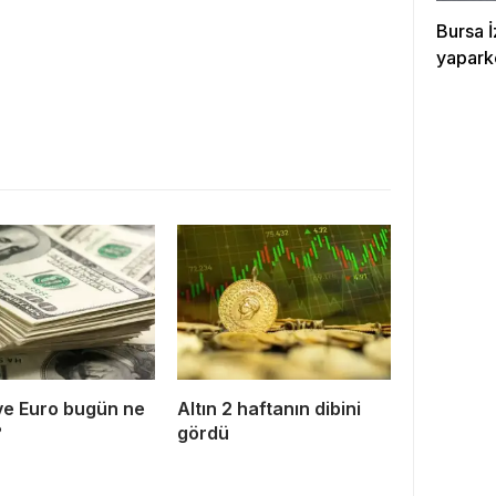
Bursa İ
yapark
ve Euro bugün ne
Altın 2 haftanın dibini
?
gördü