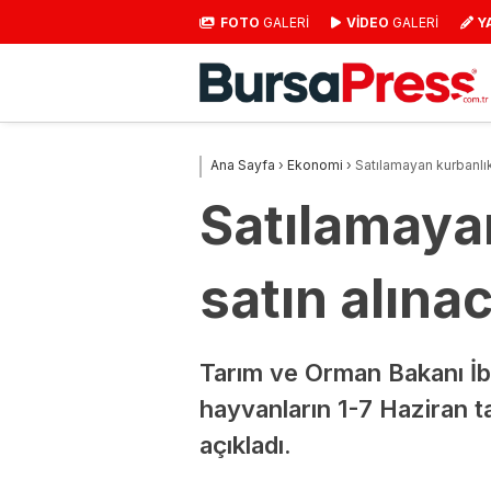
FOTO
GALERİ
VİDEO
GALERİ
Y
Ana Sayfa
›
Ekonomi
›
Satılamayan kurbanlık
Satılamayan
satın alına
Tarım ve Orman Bakanı İbr
hayvanların 1-7 Haziran t
açıkladı.