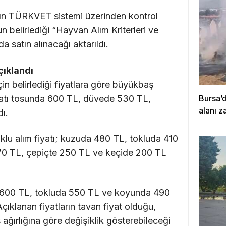
rın TÜRKVET sistemi üzerinden kontrol
 belirlediği “Hayvan Alım Kriterleri ve
 satın alınacağı aktarıldı.
çıklandı
in belirlediği fiyatlara göre büyükbaş
yatı tosunda 600 TL, düvede 530 TL,
Bursa’
alanı z
ı.
lu alım fiyatı; kuzuda 480 TL, tokluda 410
70 TL, çepiçte 250 TL ve keçide 200 TL
a 600 TL, tokluda 550 TL ve koyunda 490
Açıklanan fiyatların tavan fiyat olduğu,
ağırlığına göre değişiklik gösterebileceği