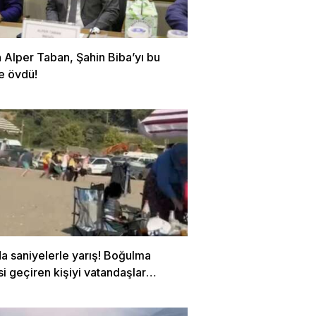
 Alper Taban, Şahin Biba’yı bu
e övdü!
a saniyelerle yarış! Boğulma
si geçiren kişiyi vatandaşlar
dı…