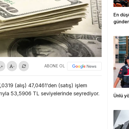
En düşü
günde
ABONE OL
+
-
,0319 (alış) 47,0461’den (satış) işlem
arıyla 53,5906 TL seviyelerinde seyrediyor.
Ünlü yö