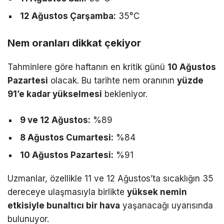
12 Ağustos Çarşamba:
35°C
Nem oranları dikkat çekiyor
Tahminlere göre haftanın en kritik günü
10 Ağustos
Pazartesi
olacak. Bu tarihte nem oranının
yüzde
91’e kadar yükselmesi
bekleniyor.
9 ve 12 Ağustos:
%89
8 Ağustos Cumartesi:
%84
10 Ağustos Pazartesi:
%91
Uzmanlar, özellikle 11 ve 12 Ağustos’ta sıcaklığın 35
dereceye ulaşmasıyla birlikte
yüksek nemin
etkisiyle bunaltıcı bir hava
yaşanacağı uyarısında
bulunuyor.