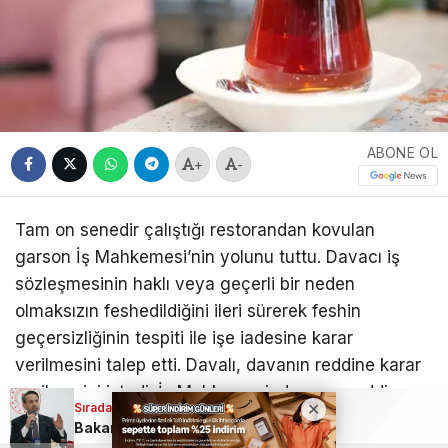
ABONE OL
+
-
Tam on senedir çalıştığı restorandan kovulan
garson İş Mahkemesi’nin yolunu tuttu. Davacı iş
sözleşmesinin haklı veya geçerli bir neden
olmaksızın feshedildiğini ileri sürerek feshin
geçersizliğinin tespiti ile işe iadesine karar
verilmesini talep etti. Davalı, davanın reddine karar
verilmesini istedi. İş Mahkemesi, davanın reddine
Sıradaki Haber
Sıradaki Haber
Sıradaki Haber
karar verildi. Karara karşı süresinde davacı avukatı
Ahbap Derneği hakkında kayyum kararı: Faaliyetler durduruldu
Bakan Bayraktar: Sakarya gazı 8 milyon haneye ulaşacak
Bursalılar dikkat! Kavurucu sıcak ve yüksek nem geliyor
istinaf kanun yoluna başvurdu.