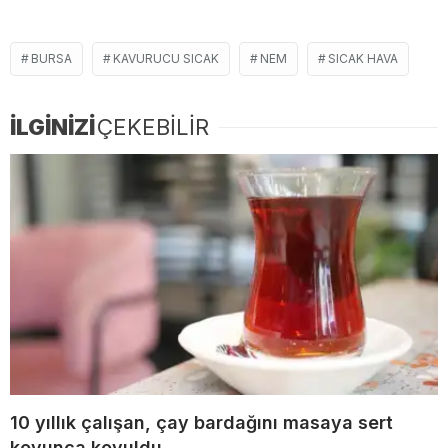
BURSA
KAVURUCU SICAK
NEM
SICAK HAVA
İLGİNİZİ
ÇEKEBİLİR
10 yıllık çalışan, çay bardağını masaya sert
koyunca kovuldu