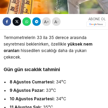
ABONE OL
+
-
Termometrelerin 33 ila 35 derece arasında
seyretmesi beklenirken, özellikle
yüksek nem
oranları
hissedilen sıcaklığı daha da yukarı
çekecek.
Gün gün sıcaklık tahmini
8 Ağustos Cumartesi:
34°C
9 Ağustos Pazar:
33°C
10 Ağustos Pazartesi:
34°C
11 Ağustos Salı:
35°C