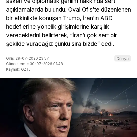
askeri ve diplomatik gerilim hakkında sert
açıklamalarda bulundu. Oval Ofis’te düzenlenen
bir etkinlikte konuşan Trump, İran’ın ABD
hedeflerine yönelik girişimlerine karşılık
vereceklerini belirterek, “İran’ı çok sert bir
şekilde vuracağız çünkü sıra bizde” dedi.
Giriş: 29-07-2026 23:57
Dünya
Güncelleme: 30-07-2026 01:48
Kaynak: GZT,