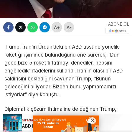
ABONE OL
+
-
Trump, İran’ın Ürdün’deki bir ABD üssüne yönelik
roket girişiminde bulunduğunu öne sürerek, “Dün
gece bize 5 roket fırlatmayı denediler, hepsini
engelledik” ifadelerini kullandı. İran’ın olası bir ABD
saldırısını beklediğini savunan Trump, “Bunun
geleceğini biliyorlar. Bizden bunu yapmamamızı
istiyorlar” diye konuştu.
Diplomatik çözüm ihtimaline de değinen Trump,
taraflar arasında ileride bir anlaşma ihtimalinin
Sıradaki Haber
Sıradaki Haber
tamamen dışlanmadığını belirterek, “Bir noktada
ABD Merkez Bankası faiz kararını açıkladı…
Trump’tan İran’a sert mesaj: “Çok güçlü karşılık vereceğiz”