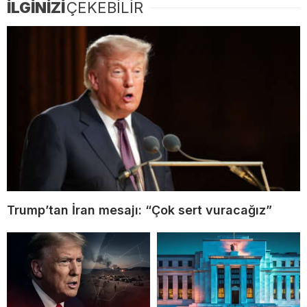
İLGİNİZİ
ÇEKEBİLİR
Trump’tan İran mesajı: “Çok sert vuracağız”