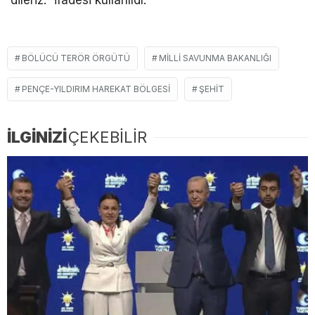
dileriz.” ifadesi kullanıldı.
BÖLÜCÜ TERÖR ÖRGÜTÜ
MILLI SAVUNMA BAKANLIĞI
PENÇE-YILDIRIM HAREKAT BÖLGESI
ŞEHIT
İLGİNİZİ
ÇEKEBİLİR