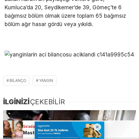
Kumluca’da 20, Seydikemer’de 39, Gömeç’te 6
bağımsız bölüm olmak üzere toplam 65 bağımsız
bölüm ağır hasar gördü veya yıkıldı.
BILANÇO
YANGIN
İLGİNİZİ
ÇEKEBİLİR
Sıradaki Haber
MasterChef şampiyonu Eren Kaşıkçı’nın mezarında yürek yakan detay!