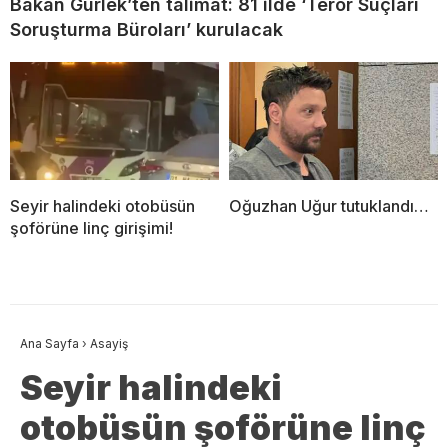
Bakan Gürlek’ten talimat: 81 ilde ‘Terör Suçları
Soruşturma Büroları’ kurulacak
Seyir halindeki otobüsün
Oğuzhan Uğur tutuklandı…
şoförüne linç girişimi!
Ana Sayfa
›
Asayiş
Seyir halindeki
otobüsün şoförüne linç