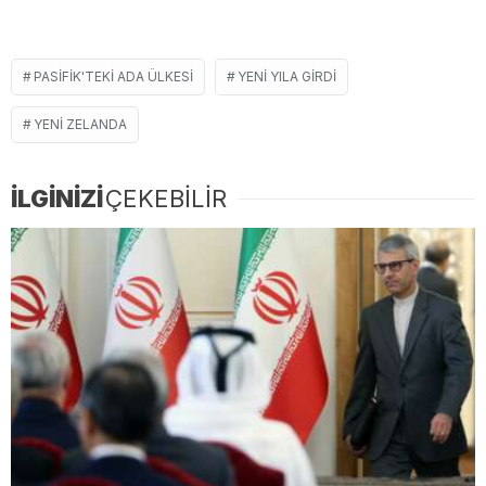
PASIFIK'TEKI ADA ÜLKESI
YENI YILA GIRDI
YENI ZELANDA
İLGİNİZİ
ÇEKEBİLİR