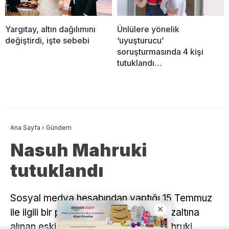
Yargıtay, altın dağılımını
Ünlülere yönelik
değiştirdi, işte sebebi
‘uyuşturucu’
soruşturmasında 4 kişi
tutuklandı…
Ana Sayfa
›
Gündem
Nasuh Mahruki
tutuklandı
Sosyal medya hesabından yaptığı 15 Temmuz
ile ilgili bir paylaşımı gerekçesiyle gözaltına
alınan eski AKUT Başkanı Nasuh Mahruki