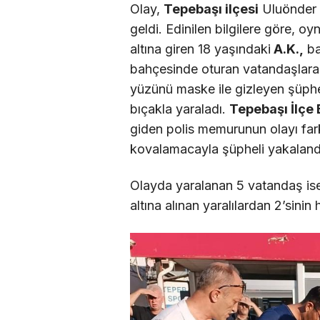
Olay,
Tepebaşı ilçesi
Uluönder 
geldi. Edinilen bilgilere göre, oy
altına giren 18 yaşındaki
A.K.,
ba
bahçesinde oturan vatandaşlara s
yüzünü maske ile gizleyen şüphe
bıçakla yaraladı.
Tepebaşı İlçe
giden polis memurunun olayı fa
kovalamacayla şüpheli yakalandı.
Olayda yaralanan 5 vatandaş ise
altına alınan yaralılardan 2’sinin