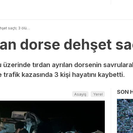
hşet saçtı; 3 ölü…
lan dorse dehşet sa
u üzerinde tırdan ayrılan dorsenin savrular
trafik kazasında 3 kişi hayatını kaybetti.
SON 
Asayiş
Yerel