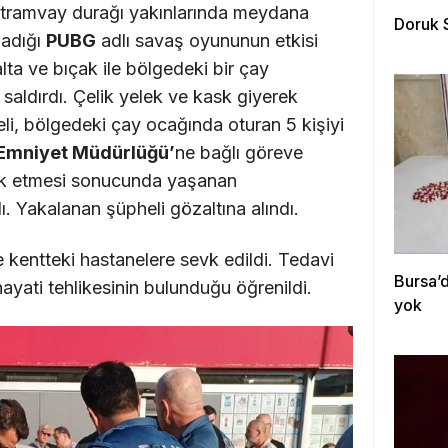
tramvay durağı yakınlarında meydana
Doruk 
nadığı
PUBG
adlı savaş oyununun etkisi
lta ve bıçak ile bölgedeki bir çay
aldırdı. Çelik yelek ve kask giyerek
li, bölgedeki çay ocağında oturan 5 kişiyi
 Emniyet Müdürlüğü’
ne bağlı göreve
rk etmesi sonucunda yaşanan
 Yakalanan şüpheli gözaltına alındı.
 kentteki hastanelere sevk edildi. Tedavi
Bursa’d
 hayati tehlikesinin bulunduğu öğrenildi.
yok