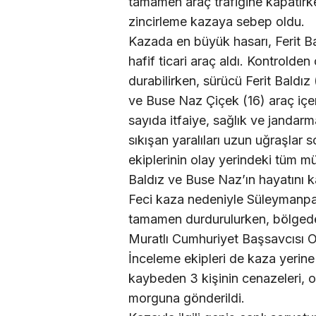
tamamen araç trafiğine kapatırke
zincirleme kazaya sebep oldu.
Kazada en büyük hasarı, Ferit B
hafif ticari araç aldı. Kontrolde
durabilirken, sürücü Ferit Baldız
ve Buse Naz Çiçek (16) araç içeri
sayıda itfaiye, sağlık ve jandarma
sıkışan yaralıları uzun uğraşlar
ekiplerinin olay yerindeki tüm m
Baldız ve Buse Naz’ın hayatını ka
Feci kaza nedeniyle Süleymanpa
tamamen durdurulurken, bölgede 
Muratlı Cumhuriyet Başsavcısı O
İnceleme ekipleri de kaza yerine
kaybeden 3 kişinin cenazeleri, ot
morguna gönderildi.