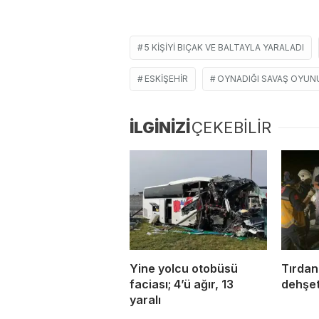
5 KIŞIYI BIÇAK VE BALTAYLA YARALADI
ESKIŞEHIR
OYNADIĞI SAVAŞ OYUN
İLGİNİZİ
ÇEKEBİLİR
Yine yolcu otobüsü
Tırdan
faciası; 4’ü ağır, 13
dehşet
yaralı