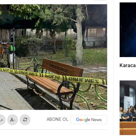
Karaca
ABONE OL
+
-