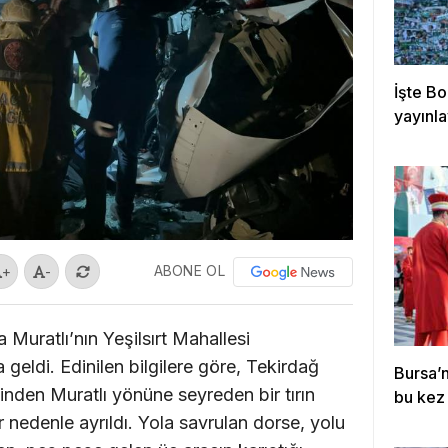
İşte B
yayınla
ABONE OL
+
-
 Muratlı’nın Yeşilsırt Mahallesi
geldi. Edinilen bilgilere göre, Tekirdağ
Bursa’n
den Muratlı yönüne seyreden bir tırın
bu kez 
 nedenle ayrıldı. Yola savrulan dorse, yolu