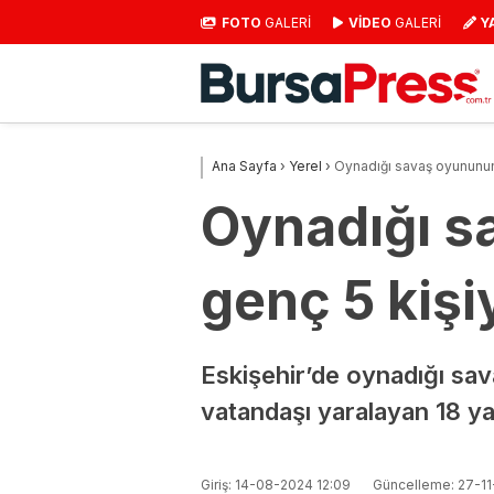
FOTO
GALERİ
VİDEO
GALERİ
Y
Ana Sayfa
›
Yerel
›
Oynadığı savaş oyununun 
Oynadığı s
genç 5 kişi
Eskişehir’de oynadığı sava
vatandaşı yaralayan 18 yaş
Giriş: 14-08-2024 12:09
Güncelleme: 27-11