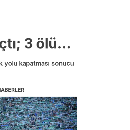
çtı; 3 ölü…
ak yolu kapatması sonucu
HABERLER