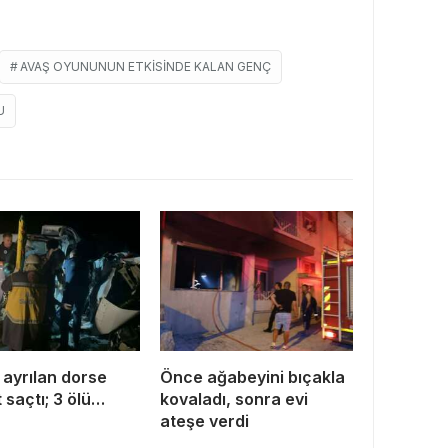
AVAŞ OYUNUNUN ETKISINDE KALAN GENÇ
U
 ayrılan dorse
Önce ağabeyini bıçakla
 saçtı; 3 ölü…
kovaladı, sonra evi
ateşe verdi