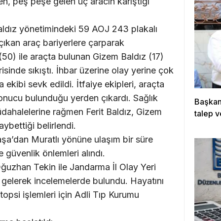
n, peş peşe gelen üç aracın karıştığı
aldız yönetimindeki 59 AOJ 243 plakalı
n çıkan araç bariyerlere çarparak
 (50) ile araçta bulunan Gizem Baldız (17)
sinde sıkıştı. İhbar üzerine olay yerine çok
 ekibi sevk edildi. İtfaiye ekipleri, araçta
 sonucu bulunduğu yerden çıkardı. Sağlık
Başkan
üdahalelerine rağmen Ferit Baldız, Gizem
talep v
ybettiği belirlendi.
şa’dan Muratlı yönüne ulaşım bir süre
güvenlik önlemleri alındı.
ğuzhan Tekin ile Jandarma İl Olay Yeri
 gelerek incelemelerde bulundu. Hayatını
opsi işlemleri için Adli Tıp Kurumu