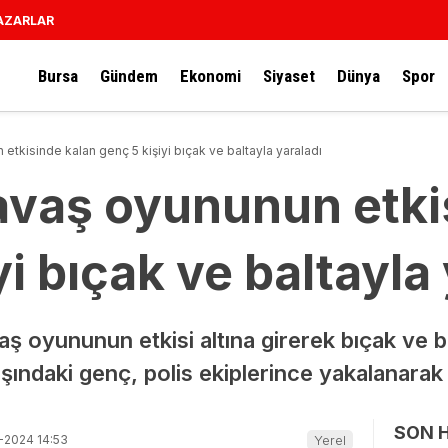
AZARLAR
Bursa
Gündem
Ekonomi
Siyaset
Dünya
Spor
etkisinde kalan genç 5 kişiyi bıçak ve baltayla yaraladı
avaş oyununun etki
yi bıçak ve baltayla
ş oyununun etkisi altına girerek bıçak ve bal
ındaki genç, polis ekiplerince yakalanarak g
SON 
-2024 14:53
Yerel