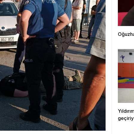
Oğuzha
Yıldırı
geçiriy