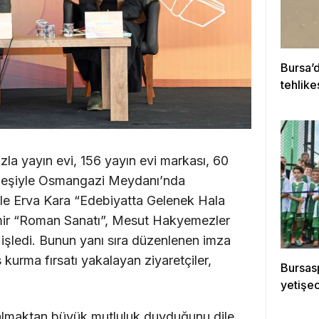
Bursa’d
tehlike
kurtar
zla yayın evi, 156 yayın evi markası, 60
söyleşiyle Osmangazi Meydanı’nda
 ile Erva Kara “Edebiyatta Gelenek Hala
ir “Roman Sanatı”, Mesut Hakyemezler
işledi. Bunun yanı sıra düzenlenen imza
 kurma fırsatı yakalayan ziyaretçiler,
Bursasp
yetişe
almaktan büyük mutluluk duyduğunu dile