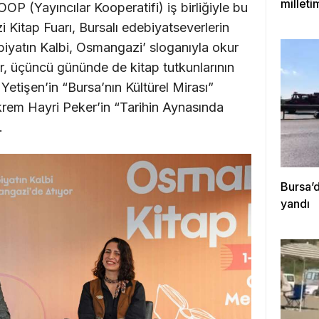
milleti
 (Yayıncılar Kooperatifi) iş birliğiyle bu
çıktığı
 Kitap Fuarı, Bursalı edebiyatseverlerin
biyatın Kalbi, Osmangazi’ sloganıyla okur
ar, üçüncü gününde de kitap tutkunlarının
etişen’in “Bursa’nın Kültürel Mirası”
Ekrem Hayri Peker’in “Tarihin Aynasında
.
Bursa’d
yandı