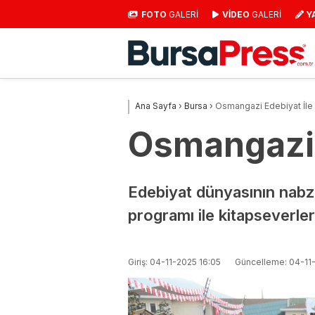
FOTO
GALERİ
VİDEO
GALERİ
Y
Ana Sayfa
›
Bursa
›
Osmangazi Edebiyat İle 
Osmangazi E
Edebiyat dünyasının nabz
programı ile kitapseverler
Giriş: 04-11-2025 16:05
Güncelleme: 04-11