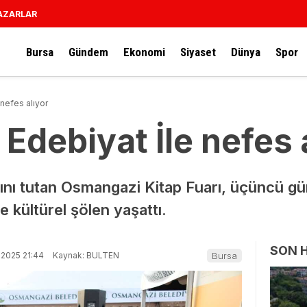
AZARLAR
Bursa
Gündem
Ekonomi
Siyaset
Dünya
Spor
nefes alıyor
debiyat İle nefes 
ını tutan Osmangazi Kitap Fuarı, üçüncü gü
e kültürel şölen yaşattı.
SON 
-2025 21:44
Kaynak: BULTEN
Bursa