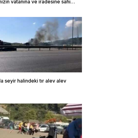
mizin vatanına ve iradesine sahip
 destansı direniştir”
a seyir halindeki tır alev alev