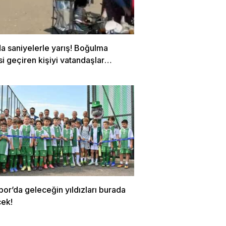
a saniyelerle yarış! Boğulma
si geçiren kişiyi vatandaşlar
dı…
or’da geleceğin yıldızları burada
cek!