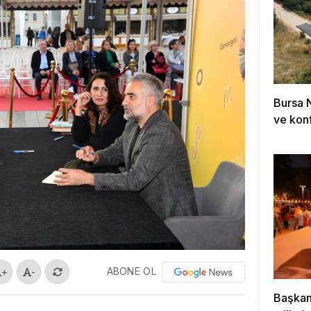
Bursa 
ve konf
ABONE OL
+
-
Başkan